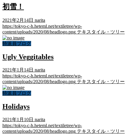
初雪！
2021年2月14日
narita
https://tokyo-c-h.heteml.net/textiletree/wp-
content/uploads/2020/08/headlogo.png
テキスタイル・ツリー
特派員ブログ
Ugly Veggitables
2021年1月14日
narita
https://tokyo-c-h.heteml.net/textiletree/wp-
content/uploads/2020/08/headlogo.png
テキスタイル・ツリー
特派員ブログ
Holidays
2021年1月10日
narita
https://tokyo-c-h.heteml.net/textiletree/wp-
content/uploads/2020/08/headlogo.png
テキスタイル・ツリー