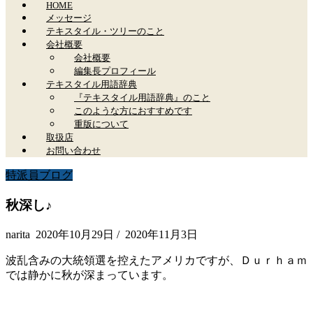
HOME
メッセージ
テキスタイル・ツリーのこと
会社概要
会社概要
編集長プロフィール
テキスタイル用語辞典
『テキスタイル用語辞典』のこと
このような方におすすめです
重版について
取扱店
お問い合わせ
特派員ブログ
秋深し♪
narita
2020年10月29日
/
2020年11月3日
波乱含みの大統領選を控えたアメリカですが、Ｄｕｒｈａｍ
では静かに秋が深まっています。