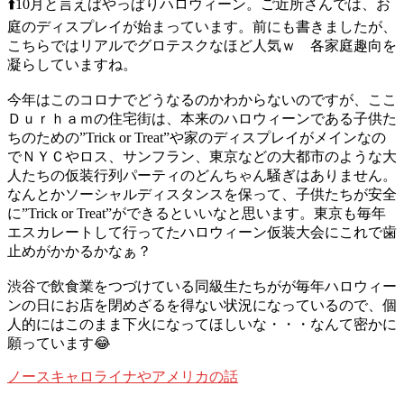
⬆️10月と言えばやっぱりハロウィーン。ご近所さんでは、お
庭のディスプレイが始まっています。前にも書きましたが、
こちらではリアルでグロテスクなほど人気ｗ 各家庭趣向を
凝らしていますね。
今年はこのコロナでどうなるのかわからないのですが、ここ
Ｄｕｒｈａｍの住宅街は、本来のハロウィーンである子供た
ちのための”Trick or Treat”や家のディスプレイがメインなの
でＮＹＣやロス、サンフラン、東京などの大都市のような大
人たちの仮装行列パーティのどんちゃん騒ぎはありません。
なんとかソーシャルディスタンスを保って、子供たちが安全
に”Trick or Treat”ができるといいなと思います。東京も毎年
エスカレートして行ってたハロウィーン仮装大会にこれで歯
止めがかかるかなぁ？
渋谷で飲食業をつづけている同級生たちがが毎年ハロウィー
ンの日にお店を閉めざるを得ない状況になっているので、個
人的にはこのまま下火になってほしいな・・・なんて密かに
願っています😂
ノースキャロライナやアメリカの話