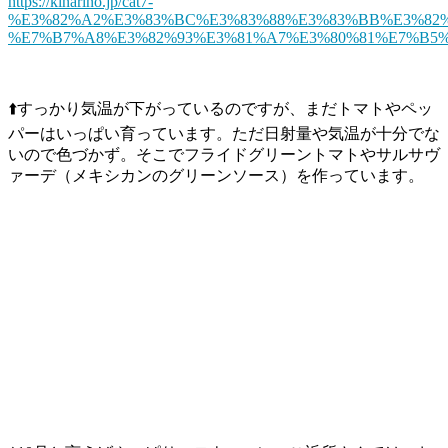
https://kinarino.jp/cat7-
%E3%82%A2%E3%83%BC%E3%83%88%E3%83%BB%E3%82%
%E7%B7%A8%E3%82%93%E3%81%A7%E3%80%81%E7%B5
⬆️すっかり気温が下がっているのですが、まだトマトやペッ
パーはいっぱい育っています。ただ日射量や気温が十分でな
いので色づかず。そこでフライドグリーントマトやサルサヴ
ァーデ（メキシカンのグリーンソース）を作っています。