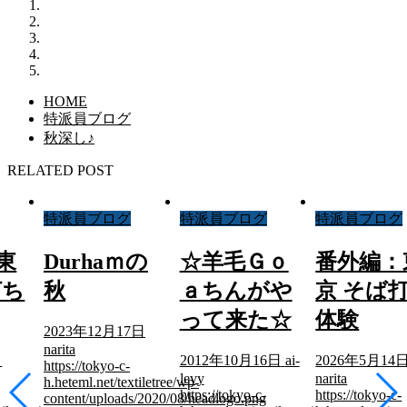
HOME
特派員ブログ
秋深し♪
RELATED POST
特派員ブログ
特派員ブログ
特派員ブログ
東
Durhaｍの
☆羊毛Ｇｏ
番外編：
打ち
秋
ａちんがや
京 そば
って来た☆
体験
2023年12月17日
narita
日
2012年10月16日
ai-
2026年5月14
https://tokyo-c-
levy
narita
h.heteml.net/textiletree/wp-
https://tokyo-c-
https://tokyo-c-
content/uploads/2020/08/headlogo.png