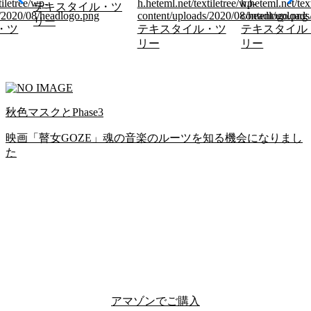
tiletree/wp-
h.heteml.net/textiletree/wp-
h.heteml.net/tex
テキスタイル・ツ
s/2020/08/headlogo.png
content/uploads/2020/08/headlogo.png
content/upload
リー
・ツ
テキスタイル・ツ
テキスタイル
リー
リー
秋色マスクとPhase3
映画「瞽女GOZE」魂の音楽のルーツを知る機会になりまし
た
アマゾンでご購入