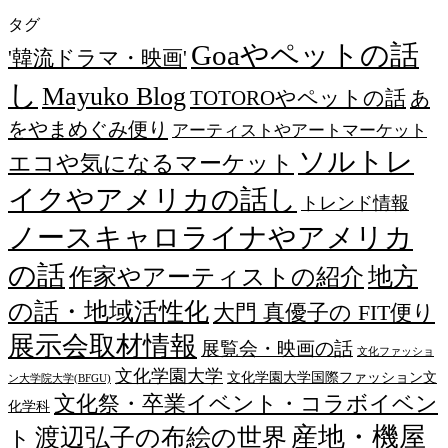
タグ
Goaやペットの話
'韓流ドラマ・映画'
し
Mayuko Blog
TOTOROやペットの話
あ
をやまめぐみ便り
アーティストやアートマーケット
ソルトレ
エコや気になるマーケット
イクやアメリカの話し
トレンド情報
ノースキャロライナやアメリカ
の話
作家やアーティストの紹介
地方
の話・地域活性化
大門 真優子の FIT便り
展示会取材情報
展覧会・映画の話
文化ファッショ
文化学園大学
文化学園大学国際ファッション文
ン大学院大学(BFGU)
文化祭・卒業イベント・コラボイベン
化学科
産地・機屋
渡辺弘子の布絵の世界
ト