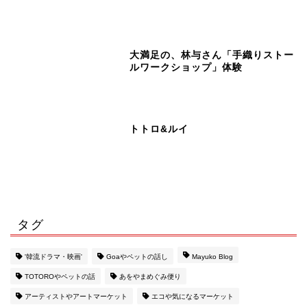
大満足の、林与さん「手織りストー
ルワークショップ」体験
トトロ&ルイ
タグ
'韓流ドラマ・映画'
Goaやペットの話し
Mayuko Blog
TOTOROやペットの話
あをやまめぐみ便り
ホーム
アーティストやアートマーケット
エコや気になるマーケット