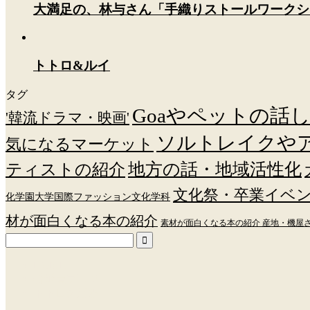
大満足の、林与さん「手織りストールワークシ
トトロ&ルイ
タグ
Goaやペットの話
'韓流ドラマ・映画'
ソルトレイクや
気になるマーケット
ティストの紹介
地方の話・地域活性化
文化祭・卒業イベ
化学園大学国際ファッション文化学科
材が面白くなる本の紹介
素材が面白くなる本の紹介 産地・機屋
HOME
特派員ブログ
トトロの近況