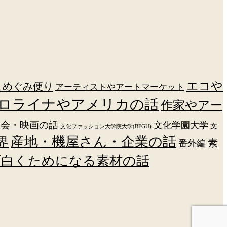
エコや
まめぐみ便り
アーティストやアートマーケット
ロライナやアメリカの話
作家やアー
覧会・映画の話
文化学園大学
文
文化ファッション大学院大学(BFGU)
産地・機屋さん・企業の話
界
素
番外編
面白くためになる素材の話