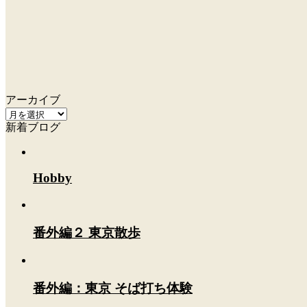
アーカイブ
ア
新着ブログ
ー
カ
イ
ブ
Hobby
番外編２ 東京散歩
番外編：東京 そば打ち体験