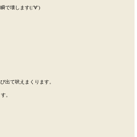
します(;’∀’)
飛び出て吠えまくります。
ます。