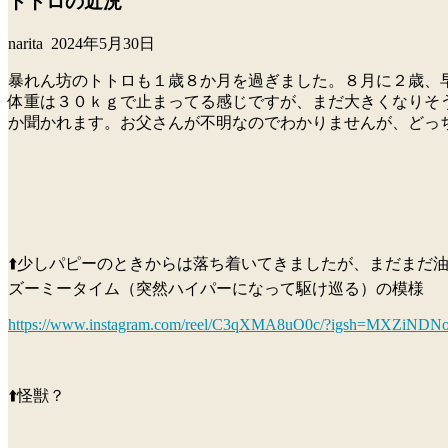
トトロの近況
narita
2024年5月30日
暴れん坊のトトロも１歳８か月を過ぎました。８月に２歳、
体重は３０ｋｇで止まってる感じですが、まだ大きくなりそ
か聞かれます。お父さんが不明なのでわかりませんが、どっ
⬆️少しパピーのときからは落ち着いてきましたが、まだまだ油断
ズーミータイム（突然ハイパーになって駆け巡る）の模様
https://www.instagram.com/reel/C3qXMA8uO0c/?igsh=MXZiND
⬆️怪獣？