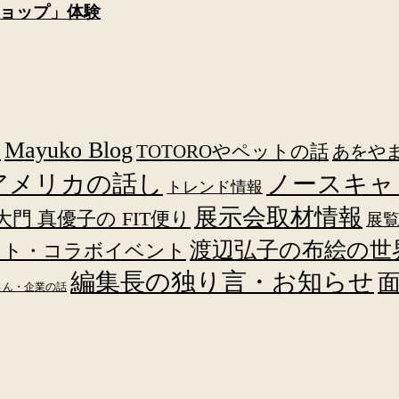
ョップ」体験
し
Mayuko Blog
TOTOROやペットの話
あをや
アメリカの話し
ノースキャ
トレンド情報
展示会取材情報
大門 真優子の FIT便り
展
渡辺弘子の布絵の世
ント・コラボイベント
編集長の独り言・お知らせ
さん・企業の話