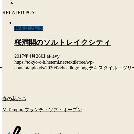
RELATED POST
特派員ブログ
桜満開のソルトレイクシティ
2017年4月26日
ai-levy
https://tokyo-c-h.heteml.net/textiletree/wp-
ー
content/uploads/2020/08/headlogo.png
テキスタイル・ツリ
春の花たち
M Tempuraブランチ・ソフトオープン