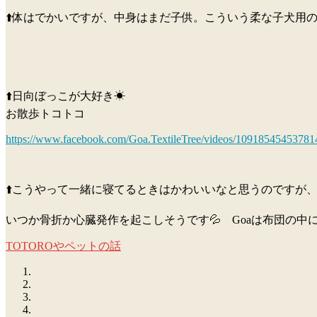
⬆️体はでかいですが、中身はまだ子供。こういう柔な子犬用の
⬆️日向ぼっこが大好き☀
お散歩トコトコ
https://www.facebook.com/Goa.TextileTree/videos/10918545453781
⬆️こうやって一緒に寝てるときはかわいいなと思うのですが
いつか骨折か心臓発作を起こしそうです💦 Goaは布団の
TOTOROやペットの話