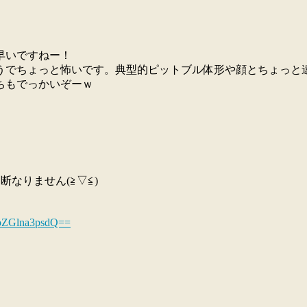
早いですねー！
うでちょっと怖いです。典型的ピットブル体形や顔とちょっと
ちもでっかいぞーｗ
なりません(≧▽≦)
NoZGlna3psdQ==