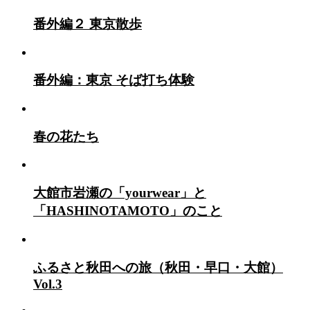
番外編２ 東京散歩
番外編：東京 そば打ち体験
春の花たち
大館市岩瀬の「yourwear」と
「HASHINOTAMOTO」のこと
ふるさと秋田への旅（秋田・早口・大館）
Vol.3