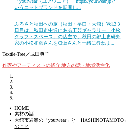
「yourwear（ユアウエア）」https://yourwear.jpと
いうニットブランドを展開し...
ふるさと秋田への旅（秋田・早口・大館）Vol.3
3
日目は、秋田市中通にある工芸ギャラリー「小松
クラフトスペース」の店主で、秋田の郷土史研究
家の小松和彦さんをChioさんと一緒に尋ねま...
Textile-Tree／成田典子
作家やアーティストの紹介
地方の話・地域活性化
HOME
素材の話
大館市岩瀬の「yourwear」と「HASHINOTAMOTO」
のこと