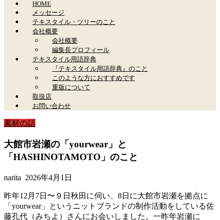
HOME
メッセージ
テキスタイル・ツリーのこと
会社概要
会社概要
編集長プロフィール
テキスタイル用語辞典
『テキスタイル用語辞典』のこと
このような方におすすめです
重版について
取扱店
お問い合わせ
素材の話
大館市岩瀬の「yourwear」と
「HASHINOTAMOTO」のこと
narita
2026年4月1日
昨年12月7日〜９日秋田に伺い、8日に大館市岩瀬を拠点に
「yourwear」というニットブランドの制作活動をしている佐
藤孔代（みちよ）さんにお会いしました。一昨年岩瀬に