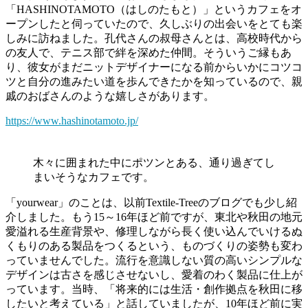
「HASHINOTAMOTO（はしのたもと）」というカフェをオ
ープンしたと伺っていたので、久しぶりの出会いをとても楽
しみに訪ねました。孔代さんの叔母さんとは、高校時代から
の友人で、テニス部で絆を深めた仲間。そういうご縁もあ
り、彼女がまだニットデザイナーになる前からいかにコツコ
ツと自分の進みたい道を歩んできたかを知っているので、親
戚のおばさんのような嬉しさがあります。
https://www.hashinotamoto.jp/
木々に囲まれた中にポツンとある、通り過ぎてし
まいそうなカフェです。
「yourwear」のことは、以前Textile-Treeのブログでも少し紹
介しました。もう15～16年ほど前ですが、東北や秋田の地元
愛溢れる生産背景や、修理しながら長く使い込んでいけるぬ
くもりのある製品をつくるという、ものづくりの姿勢も変わ
っていませんでした。流行を意識しない質の高いシンプルな
デザインは古さを感じさせないし、愛着のわく製品に仕上が
っています。当時、「将来的には生活・創作拠点を秋田に移
したいと考えている」と話していましたが、10年ほど前に実