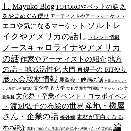
し
Mayuko Blog
TOTOROやペットの話
あ
をやまめぐみ便り
アーティストやアートマーケット
ソルトレ
エコや気になるマーケット
イクやアメリカの話し
トレンド情報
ノースキャロライナやアメリカ
の話
作家やアーティストの紹介
地方
の話・地域活性化
大門 真優子の FIT便り
展示会取材情報
展覧会・映画の話
文化ファッショ
文化学園大学
文化学園大学国際ファッション文
ン大学院大学(BFGU)
文化祭・卒業イベント・コラボイベン
化学科
産地・機屋
渡辺弘子の布絵の世界
ト
さん・企業の話
素材が面白くなる
番外編
編
本の紹介
素材が面白くなる本の紹介 産地・機屋さん・企業の話