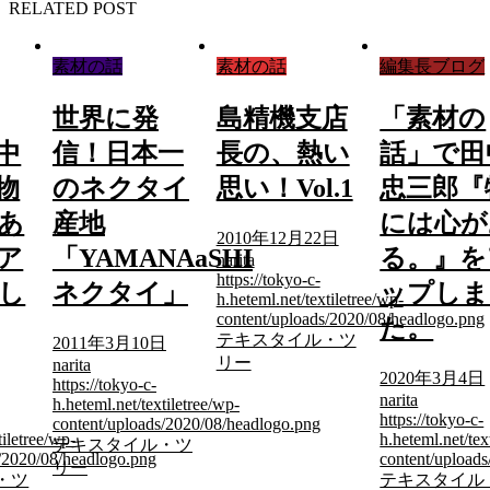
RELATED POST
素材の話
素材の話
編集長ブログ
世界に発
島精機支店
「素材の
中
信！日本一
長の、熱い
話」で田
物
のネクタイ
思い！Vol.1
忠三郎『
あ
産地
には心が
2010年12月22日
ア
「YAMANAaSHI
る。』を
narita
https://tokyo-c-
し
ネクタイ」
ップしま
h.heteml.net/textiletree/wp-
content/uploads/2020/08/headlogo.png
た。
テキスタイル・ツ
2011年3月10日
リー
narita
2020年3月4日
https://tokyo-c-
narita
h.heteml.net/textiletree/wp-
https://tokyo-c-
content/uploads/2020/08/headlogo.png
tiletree/wp-
h.heteml.net/tex
テキスタイル・ツ
s/2020/08/headlogo.png
content/upload
リー
・ツ
テキスタイル