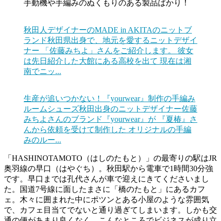
手動機や手編みのぬくもりのある製品ばかり！
秋田人デザイナーのMADE in AKITAのニットブ
ランド
秋田県出身で、地元を愛するニットデザイ
ナー 「佐藤みちよ」さんをご紹介します。 彼女
は先日紹介した大館にある高校を出て 現在は湘
南でニッ...
生産が追いつかない！『yourwear』制作の手編み
ルームシューズ
秋田出身のニットデザイナー佐藤
みちよさんのブランド『yourwear』が 『夏椿』さ
んから依頼を受けて制作した オリジナルの手編
みのルー...
「HASHINOTAMOTO（はしのたもと）」の最寄りの駅はJR
奥羽線の早口（はやぐち）。秋田駅から電車で1時間30分強
です。早口までは孔代さんが車で迎えにきてくださいまし
た。国道7号線に面したまさに「橋のたもと」にあるカフ
ェ。木々に囲まれた中にポツンとある小屋のような雰囲気
で、カフェ目当てでないと通り過ぎてしまいます。しかも交
通の便があまり良くなく、こんなところでビジネスが成り立