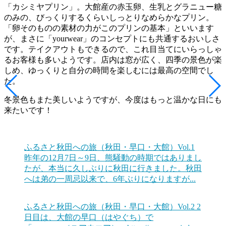
「カシミヤプリン」。大館産の赤玉卵、生乳とグラニュー糖
のみの、びっくりするくらいしっとりなめらかなプリン。
「卵そのものの素材の力がこのプリンの基本」といいます
が、まさに「yourwear」のコンセプトにも共通するおいしさ
です。テイクアウトもできるので、これ目当てにいらっしゃ
るお客様も多いようです。店内は窓が広く、四季の景色が楽
しめ、ゆっくりと自分の時間を楽しむには最高の空間でし
た。
冬景色もまた美しいようですが、今度はもっと温かな日にも
来たいです！
ふるさと秋田への旅（秋田・早口・大館）Vol.1
昨年の12月7日～9日、熊騒動の時期ではありまし
たが、本当に久しぶりに秋田に行きました。秋田
へは弟の一周忌以来で、6年ぶりになりますが...
ふるさと秋田への旅（秋田・早口・大館）Vol.2
2
日目は、大館の早口（はやぐち）で