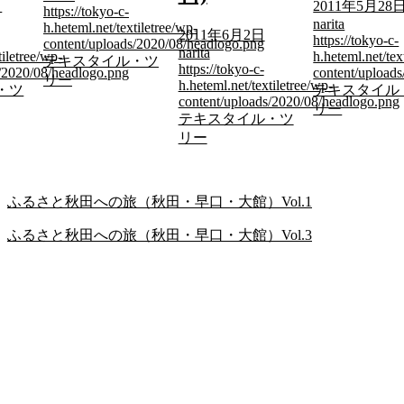
日
2011年5月28
https://tokyo-c-
narita
h.heteml.net/textiletree/wp-
2011年6月2日
https://tokyo-c-
content/uploads/2020/08/headlogo.png
narita
tiletree/wp-
h.heteml.net/tex
テキスタイル・ツ
https://tokyo-c-
s/2020/08/headlogo.png
content/upload
リー
h.heteml.net/textiletree/wp-
・ツ
テキスタイル
content/uploads/2020/08/headlogo.png
リー
テキスタイル・ツ
リー
ふるさと秋田への旅（秋田・早口・大館）Vol.1
ふるさと秋田への旅（秋田・早口・大館）Vol.3