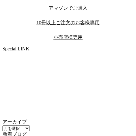
アマゾンでご購入
10冊以上ご注文のお客様専用
小売店様専用
Special LINK
アーカイブ
ア
新着ブログ
ー