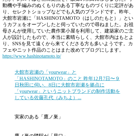
動機や手編みのぬくもりのある丁寧なものづくりに定評があ
り、セレクトショップなどでも人気のブランドです。昨年、
大館市岩瀬に「HASHINOTAMOTO（はしのたもと）」とい
うカフェをオープンしたと伺っていたので尋ねました。お祖
母さんが使用していた農作業小屋を利用して、建築家のご主
人が設計したもので、本当に素晴らしく、大館市内はもとよ
り、SNSを見て遠くから来てくださる方も多いようです。カ
フェやニット作品のことはまた改めてブログにします。
https://www.hashinotamoto.jp/
大館市岩瀬の「yourwear」と
「HASHINOTAMOTO」のこと
昨年12月7日〜９
日秋田に伺い、8日に大館市岩瀬を拠点に
「yourwear」というニットブランドの制作活動を
している佐藤孔代（みちよ）...
実家のある「鷹ノ巣」
鷹ノ巣の隣駅が「早口」