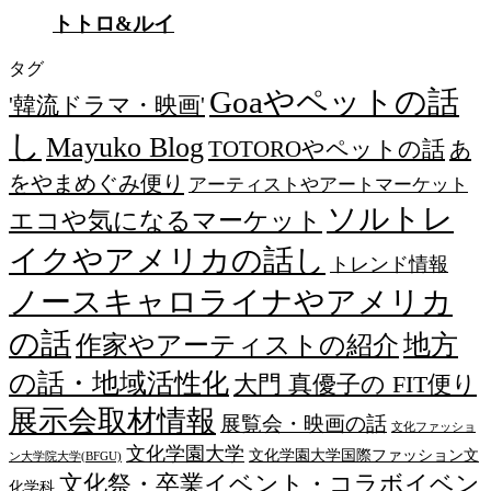
トトロ&ルイ
タグ
Goaやペットの話
'韓流ドラマ・映画'
し
Mayuko Blog
TOTOROやペットの話
あ
をやまめぐみ便り
アーティストやアートマーケット
ソルトレ
エコや気になるマーケット
イクやアメリカの話し
トレンド情報
ノースキャロライナやアメリカ
の話
作家やアーティストの紹介
地方
の話・地域活性化
大門 真優子の FIT便り
展示会取材情報
展覧会・映画の話
文化ファッショ
文化学園大学
文化学園大学国際ファッション文
ン大学院大学(BFGU)
文化祭・卒業イベント・コラボイベン
化学科