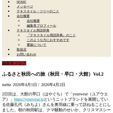
HOME
メッセージ
テキスタイル・ツリーのこと
会社概要
会社概要
編集長プロフィール
テキスタイル用語辞典
『テキスタイル用語辞典』のこと
このような方におすすめです
重版について
取扱店
お問い合わせ
編集長ブログ
ふるさと秋田への旅（秋田・早口・大館）Vol.2
narita
2026年4月1日
/
2026年4月2日
2日目は、大館の早口（はやぐち）で「yourwear（ユアウエ
ア）」
https://yourwear.jp
というニットブランドを展開してい
る佐藤孔代（みちよ）さんを奥羽線に乗って訪ねることにし
ました。朝の秋田駅は、クマ騒動のせいか、クリスマスシー