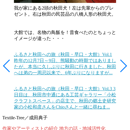
我が家にある2頭の秋田犬！左は先輩からのプレ
ゼント。右は秋田の民芸品の八橋人形の秋田犬。
大館では、名物の鳥飯を！昔食べたのとちょっと
イメージが違った・・・
ふるさと秋田への旅（秋田・早口・大館）Vol.1
昨年の12月7日～9日、熊騒動の時期ではありまし
たが、本当に久しぶりに秋田に行きました。秋田
へは弟の一周忌以来で、6年ぶりになりますが...
ふるさと秋田への旅（秋田・早口・大館）Vol.3
3
日目は、秋田市中通にある工芸ギャラリー「小松
クラフトスペース」の店主で、秋田の郷土史研究
家の小松和彦さんをChioさんと一緒に尋ねま...
Textile-Tree／成田典子
作家やアーティストの紹介
地方の話・地域活性化