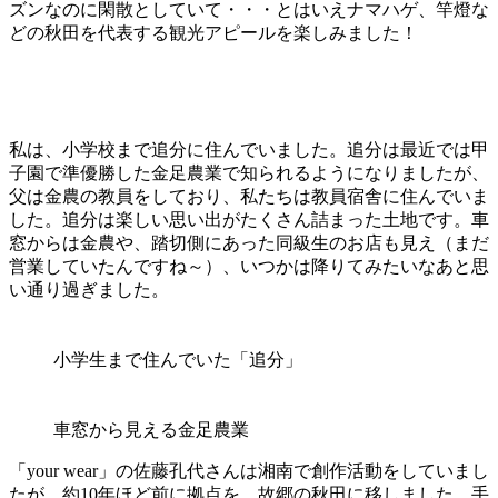
ズンなのに閑散としていて・・・とはいえナマハゲ、竿燈な
どの秋田を代表する観光アピールを楽しみました！
私は、小学校まで追分に住んでいました。追分は最近では甲
子園で準優勝した金足農業で知られるようになりましたが、
父は金農の教員をしており、私たちは教員宿舎に住んでいま
した。追分は楽しい思い出がたくさん詰まった土地です。車
窓からは金農や、踏切側にあった同級生のお店も見え（まだ
営業していたんですね～）、いつかは降りてみたいなあと思
い通り過ぎました。
小学生まで住んでいた「追分」
車窓から見える金足農業
「your wear」の佐藤孔代さんは湘南で創作活動をしていまし
たが、約10年ほど前に拠点を、故郷の秋田に移しました。手