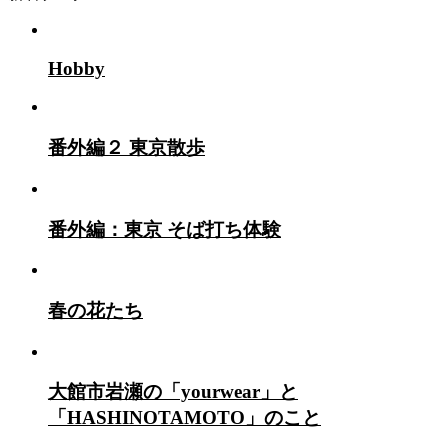
カ
イ
ブ
Hobby
番外編２ 東京散歩
番外編：東京 そば打ち体験
春の花たち
大館市岩瀬の「yourwear」と
「HASHINOTAMOTO」のこと