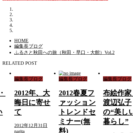
HOME
編集長ブログ
ふるさと秋田への旅（秋田・早口・大館）Vol.2
RELATED POST
編集長ブログ
編集長ブログ
編集長ブログ
・
2012年、大
2012春夏フ
布絵作家
晦日に寄せ
ァッション
渡辺弘子
い
て
トレンドセ
の“美し
ミナー(無
暮らし”
2012年12月31日
料)
narita