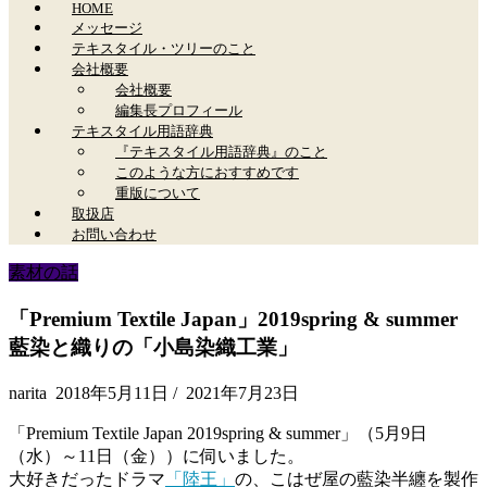
HOME
メッセージ
テキスタイル・ツリーのこと
会社概要
会社概要
編集長プロフィール
テキスタイル用語辞典
『テキスタイル用語辞典』のこと
このような方におすすめです
重版について
取扱店
お問い合わせ
素材の話
「Premium Textile Japan」2019spring & summer
藍染と織りの「小島染織工業」
narita
2018年5月11日
/
2021年7月23日
「Premium Textile Japan 2019spring & summer」（5月9日
（水）～11日（金））に伺いました。
大好きだったドラマ
「陸王」
の、こはぜ屋の藍染半纏を製作