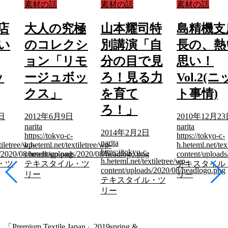
素材の話
素材の話
素材の話
店
大人の究極
山本耀司特
島精機支
い
のコレクシ
別講演「自
長の、熱
ョン「リモ
分の目で見
思い！
ッ
ージュボッ
ろ！見る力
Vol.2(ニ
クス」
を育て
ト事情)
ろ！」
3日
2012年6月9日
2010年12月2
narita
narita
2014年2月2日
https://tokyo-c-
https://tokyo-c-
narita
tiletree/wp-
h.heteml.net/textiletree/wp-
h.heteml.net/tex
https://tokyo-c-
s/2020/08/headlogo.png
content/uploads/2020/08/headlogo.png
content/upload
h.heteml.net/textiletree/wp-
・ツ
テキスタイル・ツ
テキスタイル
content/uploads/2020/08/headlogo.png
リー
リー
テキスタイル・ツ
リー
「Premium Textile Japan」2019spring & ...