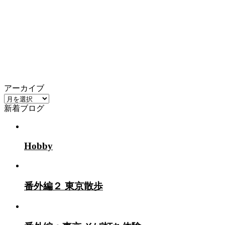
アーカイブ
ア
新着ブログ
ー
カ
イ
ブ
Hobby
番外編２ 東京散歩