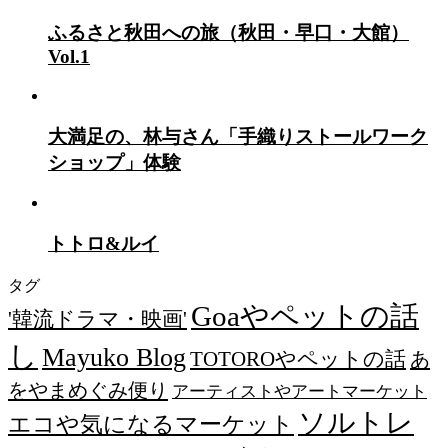
ふるさと秋田への旅（秋田・早口・大館）
Vol.1
大満足の、林与さん「手織りストールワーク
ショップ」体験
トトロ&ルイ
タグ
Goaやペットの話
'韓流ドラマ・映画'
し
Mayuko Blog
TOTOROやペットの話
あ
をやまめぐみ便り
アーティストやアートマーケット
ソルトレ
エコや気になるマーケット