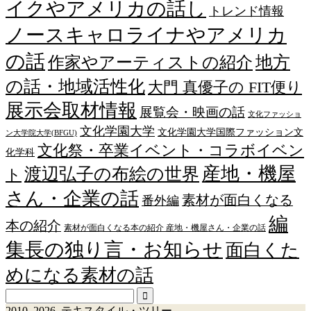
イクやアメリカの話し
トレンド情報
ノースキャロライナやアメリカ
の話
作家やアーティストの紹介
地方
の話・地域活性化
大門 真優子の FIT便り
展示会取材情報
展覧会・映画の話
文化ファッショ
文化学園大学
文化学園大学国際ファッション文
ン大学院大学(BFGU)
文化祭・卒業イベント・コラボイベン
化学科
産地・機屋
渡辺弘子の布絵の世界
ト
さん・企業の話
素材が面白くなる
番外編
編
本の紹介
素材が面白くなる本の紹介 産地・機屋さん・企業の話
集長の独り言・お知らせ
面白くた
めになる素材の話
2010–2026 テキスタイル・ツリー