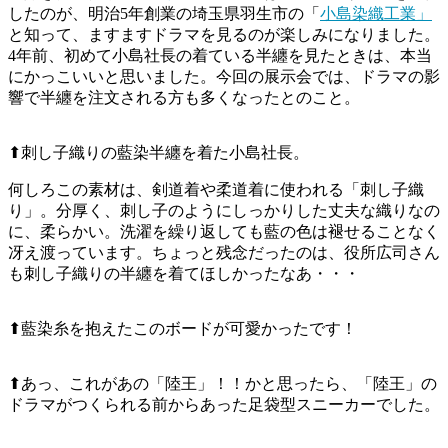
したのが、明治5年創業の埼玉県羽生市の「
小島染織工業」
と知って、ますますドラマを見るのが楽しみになりました。
4年前、初めて小島社長の着ている半纏を見たときは、本当
にかっこいいと思いました。今回の展示会では、ドラマの影
響で半纏を注文される方も多くなったとのこと。
⬆刺し子織りの藍染半纏を着た小島社長。
何しろこの素材は、剣道着や柔道着に使われる「刺し子織
り」。分厚く、刺し子のようにしっかりした丈夫な織りなの
に、柔らかい。洗濯を繰り返しても藍の色は褪せることなく
冴え渡っています。ちょっと残念だったのは、役所広司さん
も刺し子織りの半纏を着てほしかったなあ・・・
⬆藍染糸を抱えたこのボードが可愛かったです！
⬆あっ、これがあの「陸王」！！かと思ったら、「陸王」の
ドラマがつくられる前からあった足袋型スニーカーでした。