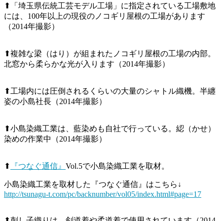
⬆「埼玉県伝統工芸モデル工場」に指定されている工場敷地
には、100年以上の現役のノコギリ屋根の工場があります
（2014年撮影）
⬆複雑な梁（はり）が組まれたノコギリ屋根の工場の内部。
北窓から柔らかな光が入ります（2014年撮影）
⬆工場内には圧倒されるくらいの大量のシャトル織機。半纏
姿の小島社長（2014年撮影）
⬆小島染織工業は、藍染めも自社で行っている。綛（かせ）
染めの作業中（2014年撮影）
⬆
『つなぐ通信』
Vol.5で小島染織工業を取材。
小島染織工業を取材した『つなぐ通信』はこちら↓
http://tsunagu-t.com/pc/backnumber/vol05/index.html#page=17
⬆刺し子織りは、剣道着や柔道着で使用されています（2014