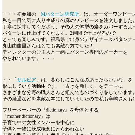
・・・初参加の「
Mパターン研究所
」は、オーダーワンピー
私も一目で気に入り生成りの麻のワンピースを注文しました
丁寧に採寸してくださり、その人の体型の癖をカバーするよ
パターンに仕上げてくれます。2週間で仕上がるので
とっても楽しみです。福島県ご出身のデザイナー＆パタンナ
丸山由佳里さんはとても素敵な方でした！
ディレクターのご主人と一緒にパターン専門のメーカーを
やられています。・・・
・・「
サルビア
」は、暮らしにこんなのあったらいいな、を
形にしていく活動体です。「古きを新しく」をテーマに
さまざまな分野の職人さんと組んでものづくりをしています
その経過などを素敵な本にしていましたので私も辛嶋さんもG
フリーペーパーの『dictionary』を母体とする
「mother dictionary」は
子育て中の女性メンバーを中心に
子供と一緒に既成概念にとらわれない