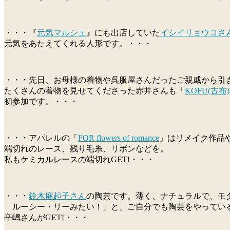
・・・『
元気マルシェ
』にも出店していた
イシイリョウコさ
元気をあたえてくれる人形です。・・・
・・・先日、お母様の着物や呉服屋さんだったご親戚から引
たくさんの着物を見せてくださった赤井さんも「
KOFU(古布)
初参加です。・・・
・・・アパレルの「
FOR flowers of romance
」はリメイク作品
端切れのレース、残り毛糸、リボンなどを。
私もケミカルレースの端切れGET!・・・
・・・
鈴木麻起子さん
の陶芸です。薄く、ナチュラルで、モ
「ルーシー・リーみたい！」と、ご自分でも陶芸をやってい
辛嶋さんがGET!・・・