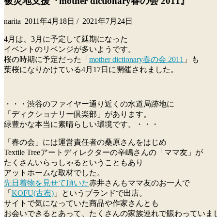
被災地支援『mother dictionary春の会 2011』
narita
2011年4月18日
/
2021年7月24日
4月は、3月に予定して延期になった
イベントのリベンジが多いようです。
桜の時期に予定だった「
mother dictionary春の会 2011
」も
葉桜になりかけている4月17日に開催されました。
・・・渋谷のファイヤー通り近くの水道局跡地に
「ディクショナリー倶楽部」があります。
緑豊かな本当に素晴らしい環境です。・・・
「春の会」には運営責任者の桑原さんをはじめ
Textile Treeアートディレクターの辛嶋さんの「ママ友」が
たくさんいらっしゃるということもあり
アットホームな取材でした。
先日着物を見せて頂いた
赤井さんもママ友のお一人で
「
KOFU(古布)
」というブランドで出店。
サイトで気になっていた商品や作家さんとも
お会いできるとあって、たくさんの家族連れで賑わっていま