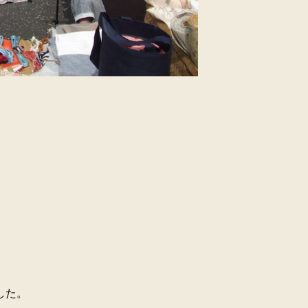
。
した。