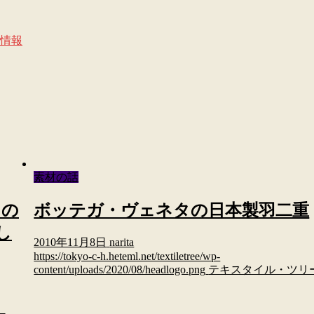
情報
素材の話
つの
ボッテガ・ヴェネタの日本製羽二重
し
2010年11月8日
narita
https://tokyo-c-h.heteml.net/textiletree/wp-
content/uploads/2020/08/headlogo.png
テキスタイル・ツリ