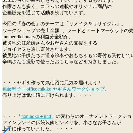
未来の明るい暮らしを考えていこうとするものです。
作家さんも多く、コラムの連載やオリジナル商品の
企画販売を通じて活動を続けています。
今回の「春の会」のテーマは「リメイク＆リサイクル」。
ワークショップの売上全額 、フードとアートマーケットの
mother dictionaryの利益分全額が、
被災地の妊産婦さんやお母さんの支援をする
ジョイセフを通し寄付されます。
被災地の子供たちに送る絵本やおもちゃもの寄付も受付して
辛嶋さんも撮影で使ったおもちゃなどを持参しました。
・・・ヤギを作って気仙沼に元気を届けよう！
遠藤幹子 + office mikiko ヤギさんワークショップ
。
売り上げは気仙沼に届けられます。・・・
・・・「
noninoko＋und
」の麦わらのオーナメントワークショ
フィンランドの伝統装飾ヒンメリを、小さなお子さんが
上手に作っていました。・・・・