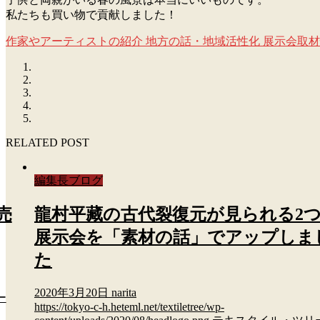
私たちも買い物で貢献しました！
作家やアーティストの紹介
地方の話・地域活性化
展示会取材
RELATED POST
編集長ブログ
売
龍村平藏の古代裂復元が見られる2
展示会を「素材の話」でアップしま
た
2020年3月20日
narita
ー
https://tokyo-c-h.heteml.net/textiletree/wp-