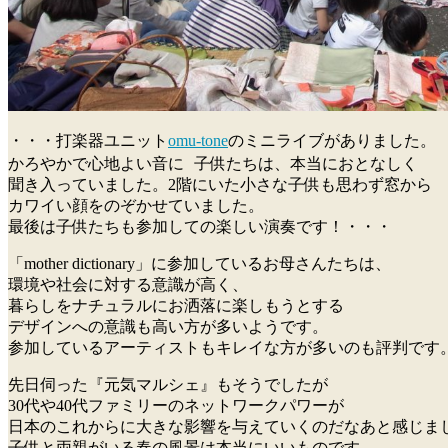
・・・打楽器ユニット
omu-tone
のミニライブがありました。
かろやかで心地よい音に 子供たちは、本当におとなしく
聞き入っていました。2階にいた小さな子供も思わず窓から
カワイい顔をのぞかせていました。
最後は子供たちも参加しての楽しい演奏です！・・・
「mother dictionary」に参加しているお母さんたちは、
環境や社会に対する意識が高く、
暮らしをナチュラルにお洒落に楽しもうとする
デザインへの意識も高い方が多いようです。
参加しているアーティストもキレイな方が多いのも評判です
先日伺った『元気マルシェ』もそうでしたが
30代や40代ファミリーのネットワークパワーが
日本のこれからに大きな影響を与えていくのだなあと感じま
子供と両親がいる春の風景は本当にいいものです。