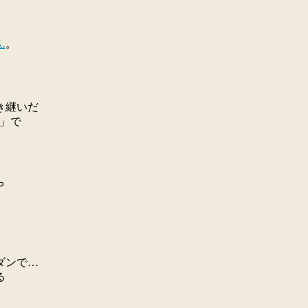
ん
。
き継いだ
」で
や
ダンで…
る