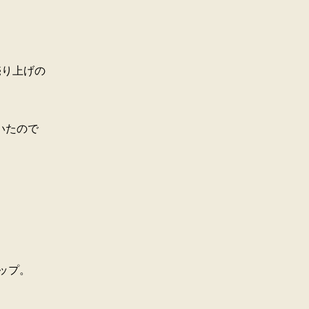
売り上げの
いたので
ップ。