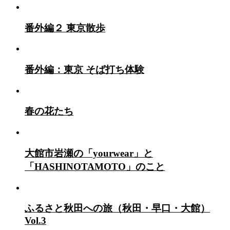
番外編２ 東京散歩
番外編：東京 そば打ち体験
春の花たち
大館市岩瀬の「yourwear」と
「HASHINOTAMOTO」のこと
ふるさと秋田への旅（秋田・早口・大館）
Vol.3