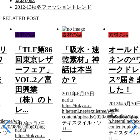
素材の話
2012-13秋冬ファッショントレンド
RELATED POST
素材の話
素材の話
素材の話
リ
「TLF第86
「吸水・速
オールド
ワ
回東京レザ
乾素材」神
ネンの“
ーフェア」
話は本当
ークドレ
ま
VOL.2／富
か？
ス”届き
田興業
した！
2011年6月15日
（株）のト
narita
日
2012年5月30
https://tokyo-c-
レ...
narita
h.heteml.net/textiletree/wp-
https://tokyo-c-
content/uploads/2020/08/headlogo.png
tiletree/wp-
h.heteml.net/tex
テキスタイル・ツ
2012年7月2日
s/2020/08/headlogo.png
content/upload
リー
narita
・ツ
テキスタイル
https://tokyo-c-
リー