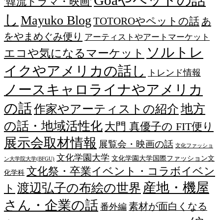
'韓流ドラマ・映画'
し
Mayuko Blog
TOTOROやペットの話
あ
をやまめぐみ便り
アーティストやアートマーケット
ソルトレ
エコや気になるマーケット
イクやアメリカの話し
トレンド情報
ノースキャロライナやアメリカ
の話
作家やアーティストの紹介
地方
の話・地域活性化
大門 真優子の FIT便り
展示会取材情報
展覧会・映画の話
文化ファッショ
文化学園大学
文化学園大学国際ファッション文
ン大学院大学(BFGU)
文化祭・卒業イベント・コラボイベン
化学科
産地・機屋
渡辺弘子の布絵の世界
ト
さん・企業の話
素材が面白くなる
番外編