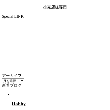
小売店様専用
Special LINK
アーカイブ
ア
新着ブログ
ー
カ
イ
ブ
Hobby