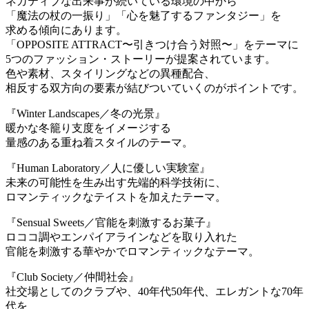
ネガティブな出来事が続いている環境の中から
「魔法の杖の一振り」「心を魅了するファンタジー」を
求める傾向にあります。
「OPPOSITE ATTRACT〜引きつけ合う対照〜」をテーマに
5つのファッション・ストーリーが提案されています。
色や素材、スタイリングなどの異種配合、
相反する双方向の要素が結びついていくのがポイントです。
『Winter Landscapes／冬の光景』
暖かな冬籠り支度をイメージする
量感のある重ね着スタイルのテーマ。
『Human Laboratory／人に優しい実験室』
未来の可能性を生み出す先端的科学技術に、
ロマンティックなテイストを加えたテーマ。
『Sensual Sweets／官能を刺激するお菓子』
ロココ調やエンパイアラインなどを取り入れた
官能を刺激する華やかでロマンティックなテーマ。
『Club Society／仲間社会』
社交場としてのクラブや、40年代50年代、エレガントな70年
代を