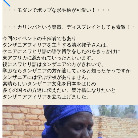
・・・モダンでポップな形や柄が可愛い！・・・
・・・カリンバという楽器。ディスプレイとしても素敵！・
今回のイベントの主催者でもあり
タンザニアフィリアを主宰する清水邦子さんは、
ケニアにスワヒリ語の語学留学をしたのをきっかけに
東アフリカに惹かれていったといいます。
後にスワヒリ語はタンザニアの方がきれいで、
学ぶならタンザニアの方が適していると知ったそうですが
タンザニアには学ぶ学校がありません。
素晴らしいタンザニア文化を日本をはじめ
多くの国々の方達に伝えたい、架け橋になりたいと
タンザニアフィリアを立ち上げました。