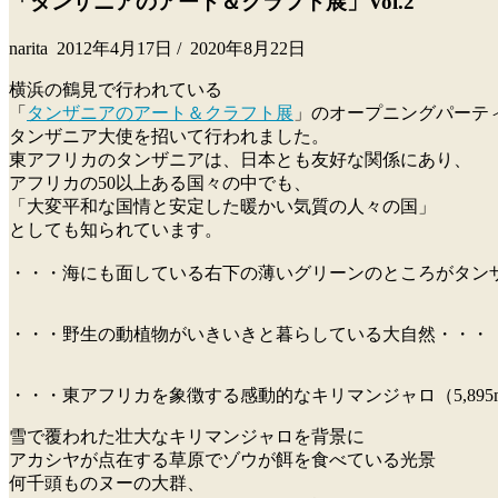
「タンザニアのアート＆クラフト展」Vol.2
narita
2012年4月17日
/
2020年8月22日
横浜の鶴見で行われている
「
タンザニアのアート＆クラフト展
」のオープニングパーテ
タンザニア大使を招いて行われました。
東アフリカのタンザニアは、日本とも友好な関係にあり、
アフリカの50以上ある国々の中でも、
「大変平和な国情と安定した暖かい気質の人々の国」
としても知られています。
・・・海にも面している右下の薄いグリーンのところがタン
・・・野生の動植物がいきいきと暮らしている大自然・・・
・・・東アフリカを象徴する感動的なキリマンジャロ（5,895
雪で覆われた壮大なキリマンジャロを背景に
アカシヤが点在する草原でゾウが餌を食べている光景
何千頭ものヌーの大群、