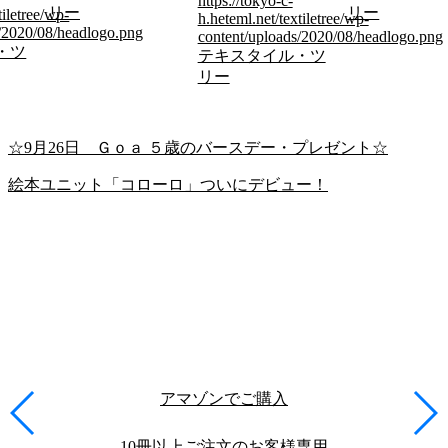
https://tokyo-c-
リー
リー
tiletree/wp-
h.heteml.net/textiletree/wp-
s/2020/08/headlogo.png
content/uploads/2020/08/headlogo.png
・ツ
テキスタイル・ツ
リー
☆9月26日 Ｇｏａ ５歳のバースデー・プレゼント☆
絵本ユニット「コローロ」ついにデビュー！
アマゾンでご購入
10冊以上ご注文のお客様専用