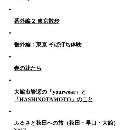
番外編２ 東京散歩
番外編：東京 そば打ち体験
春の花たち
大館市岩瀬の「yourwear」と
「HASHINOTAMOTO」のこと
ふるさと秋田への旅（秋田・早口・大館）
Vol.3