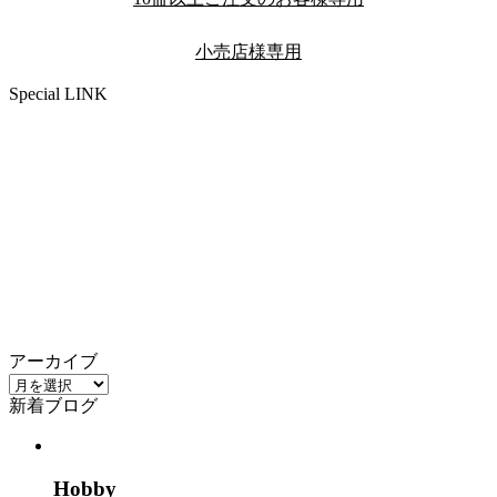
小売店様専用
Special LINK
アーカイブ
ア
新着ブログ
ー
カ
イ
ブ
Hobby