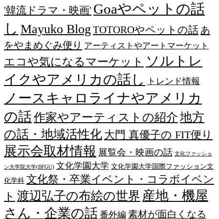
Goaやペットの話
'韓流ドラマ・映画'
し
Mayuko Blog
TOTOROやペットの話
あ
をやまめぐみ便り
アーティストやアートマーケット
ソルトレ
エコや気になるマーケット
イクやアメリカの話し
トレンド情報
ノースキャロライナやアメリカ
の話
作家やアーティストの紹介
地方
の話・地域活性化
大門 真優子の FIT便り
展示会取材情報
展覧会・映画の話
文化ファッショ
文化学園大学
文化学園大学国際ファッション文
ン大学院大学(BFGU)
文化祭・卒業イベント・コラボイベン
化学科
産地・機屋
渡辺弘子の布絵の世界
ト
さん・企業の話
素材が面白くなる
番外編