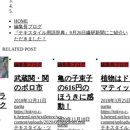
HOME
編集長ブログ
『テキスタイル用語辞典』9月26日繊研新聞にご紹介い
ただきました！
RELATED POST
編集長ブログ
編集長ブログ
編集長ブログ
武蔵関・関
亀の子束子
植物はド
のボロ市
の616円の
マティッ
ラ
ほうきに感
2018年12月11日
2018年3月25
ク
動！
narita
narita
https://tokyo-c-
https://tokyo-c-
h.heteml.net/textiletree/wp-
h.heteml.net/tex
日
2020年11月18日
content/uploads/2020/08/headlogo.png
content/upload
narita
テキスタイル・ツ
テキスタイル