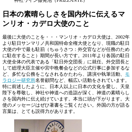
神社ワイン微発泡（FRIZZANTE）
日本の素晴らしさを国内外に伝えるマ
ンリオ・カデロ大使のこと
最後に大使のことを・・・マンリオ・カデロ大使は、2002年
より駐日サンマリノ共和国特命全権大使となり、現職の駐日
大使の中で最も駐箚（ちゅうさつ：外交官などが任務のため
に駐在すること）期間が長い方です。2011年より各国の駐日
大使全体の代表である「駐日外交団長」に就任。外交団長と
して総理大臣主催や宮中晩餐会などの公式行事に参加するな
ど、多忙な公務をこなされるかたわら、講演や執筆活動、
モ
ラロジー研究所
名誉顧問など、幅広い活動をされています。
特に前述したように、日本人以上に日本の文化を愛し、天皇
陛下を尊敬し、神社や神道への造詣が深く、神道の素晴らし
さを国内外に伝え続けています。本当に頭が下がります。大
使のメッセージはぜひ著書をご覧ください。外国の方が語る
言葉は、とても説得力があります。