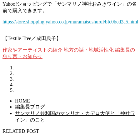
Yahoo!ショッピングで「サンマリノ神社おみきワイン」の名
前で購入できます。
https://store.shopping.yahoo.co.jp/muramatsushurui/bfc0bcd2a5.html
【Textile-Tree／成田典子】
作家やアーティストの紹介
地方の話・地域活性化
編集長の
独り言・お知らせ
HOME
編集長ブログ
サンマリノ共和国のマンリオ・カデロ大使と「神社ワ
イン」のこと
RELATED POST