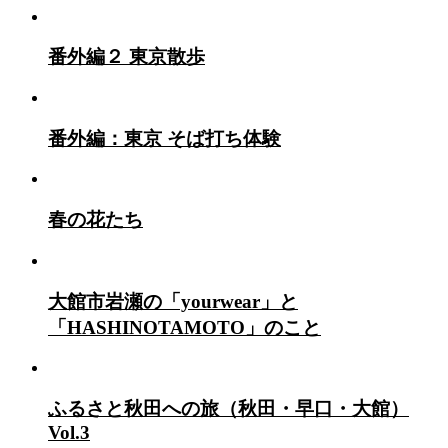
番外編２ 東京散歩
番外編：東京 そば打ち体験
春の花たち
大館市岩瀬の「yourwear」と
「HASHINOTAMOTO」のこと
ふるさと秋田への旅（秋田・早口・大館）
Vol.3