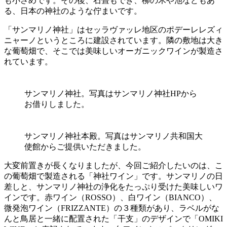
も小さめです。その後、石畳もでき、柳の木や池などもあ
る、日本の神社のような佇まいです。
「サンマリノ神社」はセッラヴァッレ地区のポデーレレズィ
ニャーノというところに建設されています。隣の敷地は大き
な葡萄畑で、そこでは美味しいオーガニックワインが製造さ
れています。
サンマリノ神社。写真はサンマリノ神社HPから
お借りしました。
サンマリノ神社本殿。写真はサンマリノ共和国大
使館からご提供いただきました。
大変前置きが長くなりましたが、今回ご紹介したいのは、こ
の葡萄畑で製造される「神社ワイン」です。サンマリノの日
差しと、サンマリノ神社の浄化をたっぷり受けた美味しいワ
インです。赤ワイン（ROSSO）、白ワイン（BIANCO）、
微発泡ワイン（FRIZZANTE）の３種類があり、ラベルがな
んと鳥居と一緒に配置された「干支」のデザインで「OMIKI