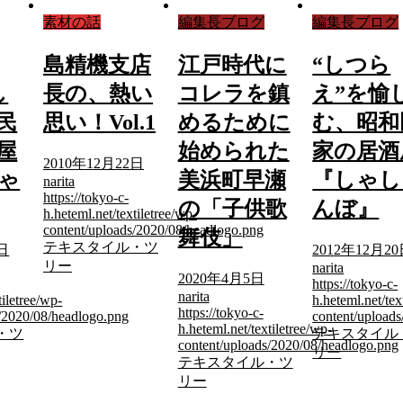
素材の話
編集長ブログ
編集長ブログ
島精機支店
江戸時代に
“しつら
し
長の、熱い
コレラを鎮
え”を愉
民
思い！Vol.1
めるために
む、昭和
屋
始められた
家の居酒
2010年12月22日
ゃ
美浜町早瀬
『しゃし
narita
https://tokyo-c-
の「子供歌
んぼ』
h.heteml.net/textiletree/wp-
content/uploads/2020/08/headlogo.png
舞伎」
テキスタイル・ツ
0日
2012年12月2
リー
narita
2020年4月5日
https://tokyo-c-
narita
tiletree/wp-
h.heteml.net/tex
https://tokyo-c-
s/2020/08/headlogo.png
content/upload
h.heteml.net/textiletree/wp-
・ツ
テキスタイル
content/uploads/2020/08/headlogo.png
リー
テキスタイル・ツ
リー