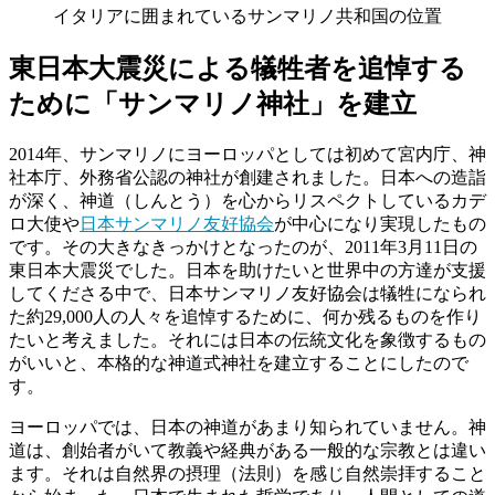
イタリアに囲まれているサンマリノ共和国の位置
東日本大震災による犠牲者を追悼する
ために「サンマリノ神社」を建立
2014年、サンマリノにヨーロッパとしては初めて宮内庁、神
社本庁、外務省公認の神社が創建されました。日本への造詣
が深く、神道（しんとう）を心からリスペクトしているカデ
ロ大使や
日本サンマリノ友好協会
が中心になり実現したもの
です。その大きなきっかけとなったのが、2011年3月11日の
東日本大震災でした。日本を助けたいと世界中の方達が支援
してくださる中で、日本サンマリノ友好協会は犠牲になられ
た約29,000人の人々を追悼するために、何か残るものを作り
たいと考えました。それには日本の伝統文化を象徴するもの
がいいと、本格的な神道式神社を建立することにしたので
す。
ヨーロッパでは、日本の神道があまり知られていません。神
道は、創始者がいて教義や経典がある一般的な宗教とは違い
ます。それは自然界の摂理（法則）を感じ自然崇拝すること