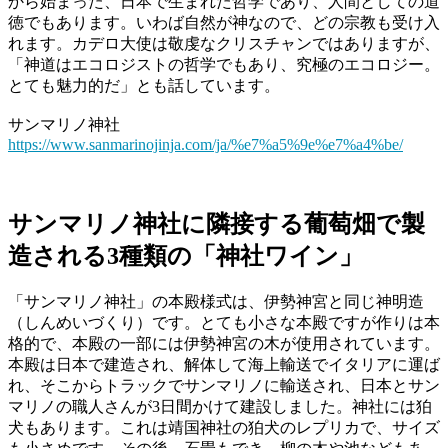
から始まった、日本で生まれた哲学であり、人間としての道
徳でもあります。いわば自然が神なので、どの宗教も受け入
れます。カデロ大使は敬虔なクリスチャンではありますが、
「神道はエコロジストの哲学でもあり、究極のエコロジー。
とても魅力的だ」とも話しています。
サンマリノ神社
https://www.sanmarinojinja.com/ja/%e7%a5%9e%e7%a4%be/
サンマリノ神社に隣接する葡萄畑で製
造される3種類の「神社ワイン」
「サンマリノ神社」の本殿様式は、伊勢神宮と同じ神明造
（しんめいづくり）です。とても小さな本殿ですが作りは本
格的で、本殿の一部には伊勢神宮の木が使用されています。
本殿は日本で建造され、解体して海上輸送でイタリアに運ば
れ、そこからトラックでサンマリノに輸送され、日本とサン
マリノの職人さんが3日間かけて建設しました。神社には狛
犬もあります。これは靖国神社の狛犬のレプリカで、サイズ