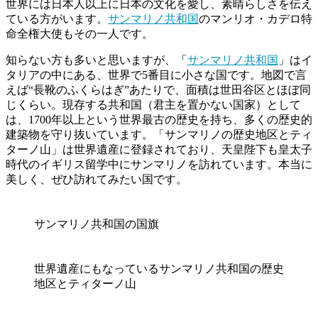
世界には日本人以上に日本の文化を愛し、素晴らしさを伝え
ている方がいます。
サンマリノ共和国
のマンリオ・カデロ特
命全権大使もその一人です。
知らない方も多いと思いますが、「
サンマリノ共和国
」はイ
タリアの中にある、世界で5番目に小さな国です。地図で言
えば“長靴のふくらはぎ”あたりで、面積は世田谷区とほぼ同
じくらい。現存する共和国（君主を置かない国家）として
は、1700年以上という世界最古の歴史を持ち、多くの歴史的
建築物を守り抜いています。「サンマリノの歴史地区とティ
ターノ山」は世界遺産に登録されており、天皇陛下も皇太子
時代のイギリス留学中にサンマリノを訪れています。本当に
美しく、ぜひ訪れてみたい国です。
サンマリノ共和国の国旗
世界遺産にもなっているサンマリノ共和国の歴史
地区とティターノ山