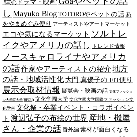
Goaやペットの話
'韓流ドラマ・映画'
し
Mayuko Blog
TOTOROやペットの話
あ
をやまめぐみ便り
アーティストやアートマーケット
ソルトレ
エコや気になるマーケット
イクやアメリカの話し
トレンド情報
ノースキャロライナやアメリカ
の話
作家やアーティストの紹介
地方
の話・地域活性化
大門 真優子の FIT便り
展示会取材情報
展覧会・映画の話
文化ファッショ
文化学園大学
文化学園大学国際ファッション文
ン大学院大学(BFGU)
文化祭・卒業イベント・コラボイベン
化学科
産地・機屋
渡辺弘子の布絵の世界
ト
さん・企業の話
素材が面白くなる
番外編