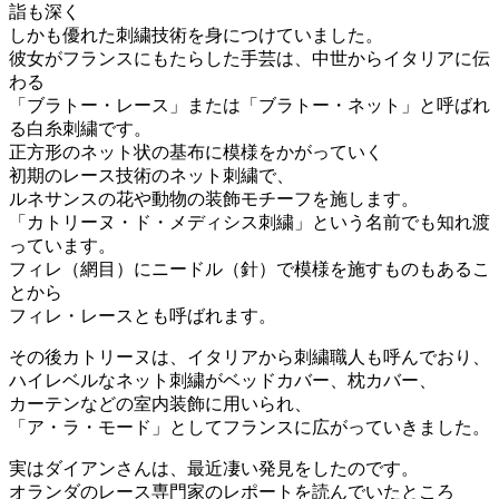
詣も深く
しかも優れた刺繍技術を身につけていました。
彼女がフランスにもたらした手芸は、中世からイタリアに伝
わる
「ブラトー・レース」または「ブラトー・ネット」と呼ばれ
る白糸刺繍です。
正方形のネット状の基布に模様をかがっていく
初期のレース技術のネット刺繍で、
ルネサンスの花や動物の装飾モチーフを施します。
「カトリーヌ・ド・メディシス刺繍」という名前でも知れ渡
っています。
フィレ（網目）にニードル（針）で模様を施すものもあるこ
とから
フィレ・レースとも呼ばれます。
その後カトリーヌは、イタリアから刺繍職人も呼んでおり、
ハイレベルなネット刺繍がベッドカバー、枕カバー、
カーテンなどの室内装飾に用いられ、
「ア・ラ・モード」としてフランスに広がっていきました。
実はダイアンさんは、最近凄い発見をしたのです。
オランダのレース専門家のレポートを読んでいたところ