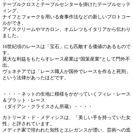
テーブルクロスとテーブルセンターを掛けたテーブルセッテ
ィング、
ナイフとフォークを用いる食事作法などの新しいプロトコー
ルができ、
アイスクリームやマカロン、オムレツもイタリアから伝わり
ました。
16世紀頃のレースは「宝石」にも匹敵する価値のあるもので
す。
莫大な利益をもたらすレース産業は“国策産業”として門外不
出。
ヴェネチアでは「レース職人が国外でレースを作ると死刑」
という法律があったほどです。
・・・・ネットの生地に模様をかがっていくフィレ・レース
＆ブラット・レース
（ダイアン・クライスさん所蔵）・・・・
カトリーヌ・ド・メディシスは、「美しい手を持っていた女
性」と評されています。
メディチ家で培われた知性とエレガンスが漂い、芸術への造