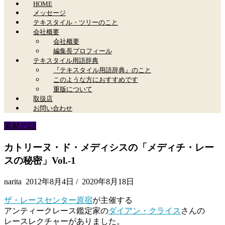
HOME
メッセージ
テキスタイル・ツリーのこと
会社概要
会社概要
編集長プロフィール
テキスタイル用語辞典
『テキスタイル用語辞典』のこと
このような方におすすめです
重版について
取扱店
お問い合わせ
素材の話
カトリーヌ・ド・メディシスの「メディチ・レー
スの秘密」Vol.-1
narita
2012年8月4日
/
2020年8月18日
ザ・レースセンター原宿
が主催する
アンティークレース鑑定家の
ダイアン・クライス
さんの
レースレクチャーがありました。