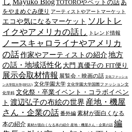
し
Mayuko Blog
TOTOROやペットの話
あ
をやまめぐみ便り
アーティストやアートマーケット
ソルトレ
エコや気になるマーケット
イクやアメリカの話し
トレンド情報
ノースキャロライナやアメリカ
の話
作家やアーティストの紹介
地方
の話・地域活性化
大門 真優子の FIT便り
展示会取材情報
展覧会・映画の話
文化ファッショ
文化学園大学
文化学園大学国際ファッション文
ン大学院大学(BFGU)
文化祭・卒業イベント・コラボイベン
化学科
産地・機屋
渡辺弘子の布絵の世界
ト
さん・企業の話
素材が面白くなる
番外編
編
本の紹介
素材が面白くなる本の紹介 産地・機屋さん・企業の話