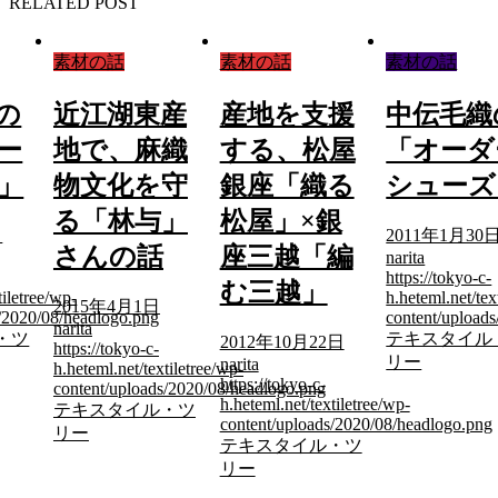
RELATED POST
素材の話
素材の話
素材の話
の
近江湖東産
産地を支援
中伝毛織
ー
地で、麻織
する、松屋
「オーダ
」
物文化を守
銀座「織る
シューズ
る「林与」
松屋」×銀
日
2011年1月30
さんの話
座三越「編
narita
https://tokyo-c-
む三越」
tiletree/wp-
h.heteml.net/tex
2015年4月1日
s/2020/08/headlogo.png
content/upload
narita
・ツ
テキスタイル
2012年10月22日
https://tokyo-c-
リー
narita
h.heteml.net/textiletree/wp-
https://tokyo-c-
content/uploads/2020/08/headlogo.png
h.heteml.net/textiletree/wp-
テキスタイル・ツ
content/uploads/2020/08/headlogo.png
リー
テキスタイル・ツ
リー