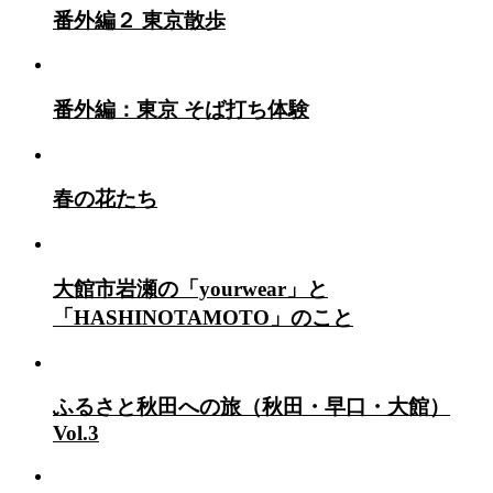
番外編２ 東京散歩
番外編：東京 そば打ち体験
春の花たち
大館市岩瀬の「yourwear」と
「HASHINOTAMOTO」のこと
ふるさと秋田への旅（秋田・早口・大館）
Vol.3