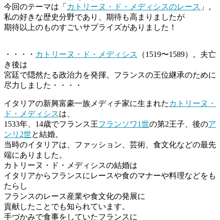
今回のテーマは「
カトリーヌ・ド・メディシスのレース
」。
私の好きな歴史分野であり、期待も高まりましたが
期待以上のものすごいサプライズがありました！
・・・・
カトリーヌ・ド・メディシス
（1519〜1589）。夫亡
き後は
宮廷で隠然たる政治力を発揮。フランスの王位継承のために
尽力しました・・・・
イタリアの新興富豪一族メディチ家に生まれた
カトリーヌ・
ド・メディシス
は、
1533年、14歳でフランス王
フランソワ1世
の第2王子、後の
ア
ンリ2世
と結婚。
当時のイタリアは、ファッション、芸術、食文化などの最先
端にありました。
カトリーヌ・ド・メディシスの結婚は
イタリアからフランスにレースや食のマナーや料理などをも
たらし
フランスのレース産業や食文化の発展に
貢献したことでも知られています。
手づかみで食事をしていたフランスに