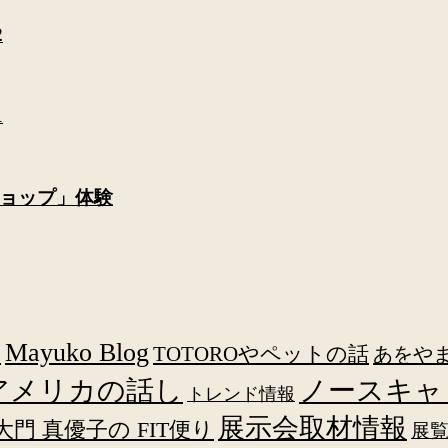
2
1
ョップ」体験
し
Mayuko Blog
TOTOROやペットの話
あをや
アメリカの話し
ノースキャ
トレンド情報
展示会取材情報
大門 真優子の FIT便り
展