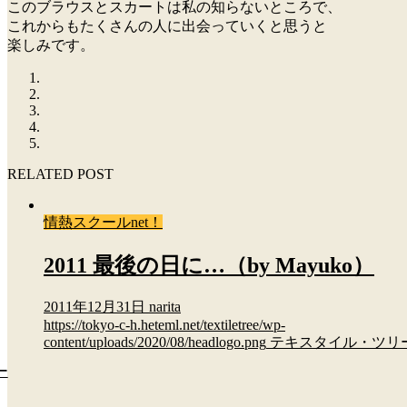
このブラウスとスカートは私の知らないところで、
これからもたくさんの人に出会っていくと思うと
楽しみです。
RELATED POST
情熱スクールnet！
2011 最後の日に…（by Mayuko）
2011年12月31日
narita
https://tokyo-c-h.heteml.net/textiletree/wp-
content/uploads/2020/08/headlogo.png
テキスタイル・ツリ
ー