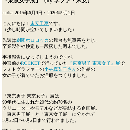
『東京女子展』（by 学ファ・末安）
narita
2015年6月9日
/
2020年9月2日
こんにちは！
末安千夏
です。
（少し時間が空いてしまいました）
先週は
劇団ホロロッカ
の舞台も無事幕をとじ、
卒業製作や検定も一段落した週末でした。
事後報告になってしまうのですが、
神宮前の
ROCKET
で行っていた
『東京男子 東京女子』展
で
フォトグラファーの
小林真梨子さん
の作品の
女の子が着ていたお洋服をつくりました。
『東京男子 東京女子』展は
90年代に生まれた20代の約70名の
クリエーターやモデルなどが集結する企画展。
「東京男子展」と「東京女子展」に分かれて
5月22日〜6月2日まで行われました。