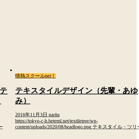
情熱スクールnet！
ホテ
テキスタイルデザイン（先輩・あゆ
）
み）
2016年11月3日
narita
https://tokyo-c-h.heteml.net/textiletree/wp-
ー
content/uploads/2020/08/headlogo.png
テキスタイル・ツリ