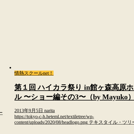
情熱スクールnet！
第１回 ハイカラ祭り in館ヶ森高原
ル 〜ショー編その3〜（by Mayuko
2013年9月5日
narita
ー
https://tokyo-c-h.heteml.net/textiletree/wp-
content/uploads/2020/08/headlogo.png
テキスタイル・ツリ