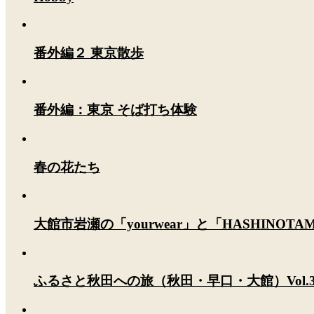
番外編２ 東京散歩
番外編：東京 そば打ち体験
春の花たち
大館市岩瀬の「yourwear」と「HASHINOT
ふるさと秋田への旅（秋田・早口・大館）Vol.