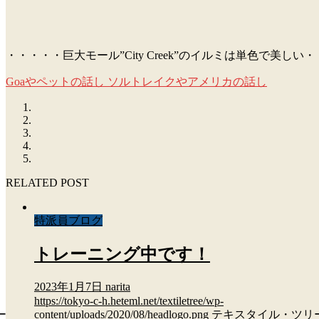
・・・・・巨大モール”City Creek”のイルミは単色で美しい
Goaやペットの話し
ソルトレイクやアメリカの話し
RELATED POST
特派員ブログ
トレーニング中です！
2023年1月7日
narita
https://tokyo-c-h.heteml.net/textiletree/wp-
ー
content/uploads/2020/08/headlogo.png
テキスタイル・ツリ