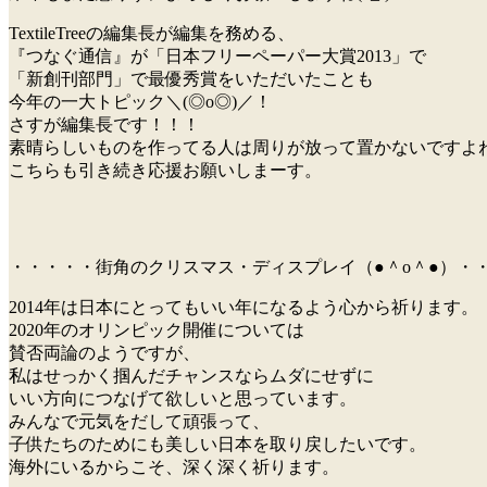
TextileTreeの編集長が編集を務める、
『つなぐ通信』が「日本フリーペーパー大賞2013」で
「新創刊部門」で最優秀賞をいただいたことも
今年の一大トピック＼(◎o◎)／！
さすが編集長です！！！
素晴らしいものを作ってる人は周りが放って置かないですよ
こちらも引き続き応援お願いしまーす。
・・・・・街角のクリスマス・ディスプレイ（●＾o＾●）・
2014年は日本にとってもいい年になるよう心から祈ります。
2020年のオリンピック開催については
賛否両論のようですが、
私はせっかく掴んだチャンスならムダにせずに
いい方向につなげて欲しいと思っています。
みんなで元気をだして頑張って、
子供たちのためにも美しい日本を取り戻したいです。
海外にいるからこそ、深く深く祈ります。