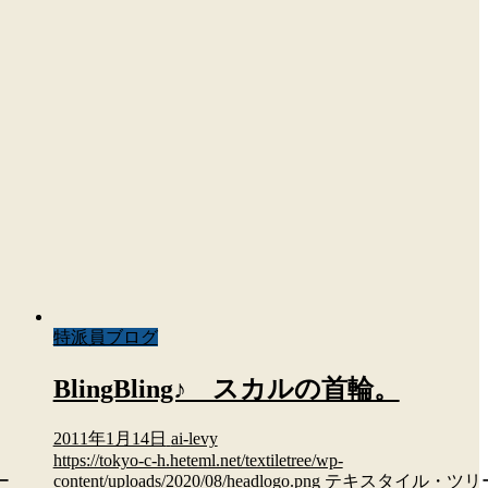
特派員ブログ
BlingBling♪ スカルの首輪。
2011年1月14日
ai-levy
https://tokyo-c-h.heteml.net/textiletree/wp-
ー
content/uploads/2020/08/headlogo.png
テキスタイル・ツリ