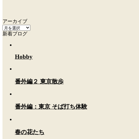
アーカイブ
ア
新着ブログ
ー
カ
イ
ブ
Hobby
番外編２ 東京散歩
番外編：東京 そば打ち体験
春の花たち