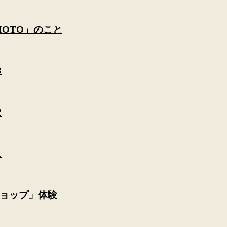
AMOTO」のこと
3
2
1
ョップ」体験