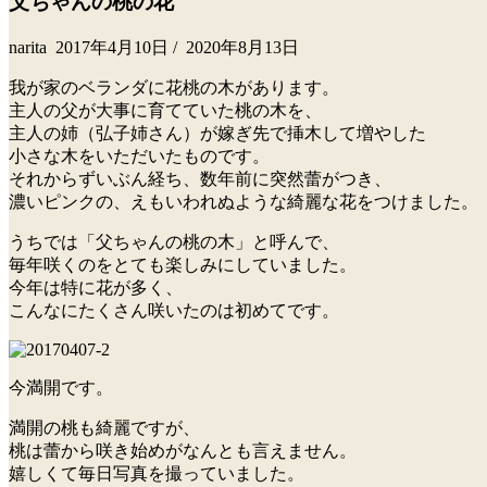
父ちゃんの桃の花
narita
2017年4月10日
/
2020年8月13日
我が家のベランダに花桃の木があります。
主人の父が大事に育てていた桃の木を、
主人の姉（弘子姉さん）が嫁ぎ先で挿木して増やした
小さな木をいただいたものです。
それからずいぶん経ち、数年前に突然蕾がつき、
濃いピンクの、えもいわれぬような綺麗な花をつけました。
うちでは「父ちゃんの桃の木」と呼んで、
毎年咲くのをとても楽しみにしていました。
今年は特に花が多く、
こんなにたくさん咲いたのは初めてです。
今満開です。
満開の桃も綺麗ですが、
桃は蕾から咲き始めがなんとも言えません。
嬉しくて毎日写真を撮っていました。