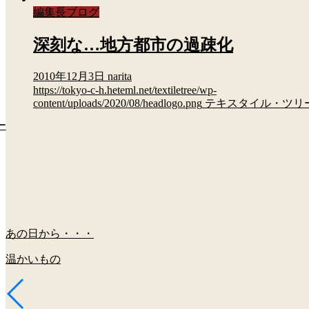
編集長ブログ
深刻な…地方都市の過疎化
2010年12月3日
narita
https://tokyo-c-h.heteml.net/textiletree/wp-
content/uploads/2020/08/headlogo.png
テキスタイル・ツリ
ー
あの日から・・・
温かいもの