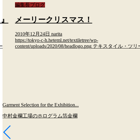
編集長ブログ
り』
メーリークリスマス！
2010年12月24日
narita
https://tokyo-c-h.heteml.net/textiletree/wp-
ー
content/uploads/2020/08/headlogo.png
テキスタイル・ツリ
Garment Selection for the Exhibition...
中村金襴工場のホログラム箔金襴