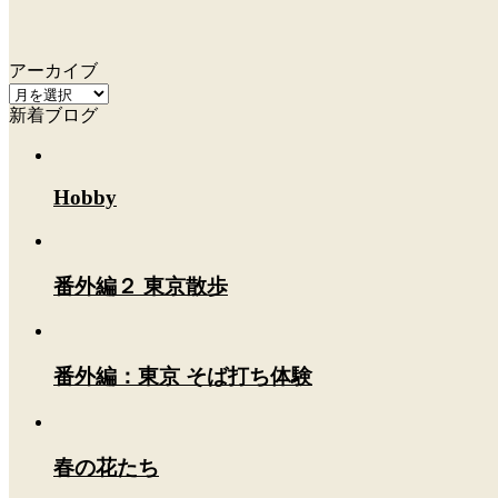
アーカイブ
ア
新着ブログ
ー
カ
イ
ブ
Hobby
番外編２ 東京散歩
番外編：東京 そば打ち体験
春の花たち