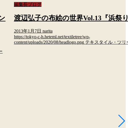
編集長ブログ
ン
渡辺弘子の布絵の世界Vol.13『浜祭
2013年1月7日
narita
https://tokyo-c-h.heteml.net/textiletree/wp-
content/uploads/2020/08/headlogo.png
テキスタイル・ツリ
ー