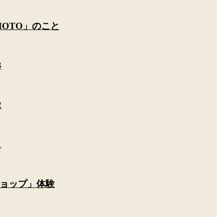
AMOTO」のこと
3
2
1
ョップ」体験