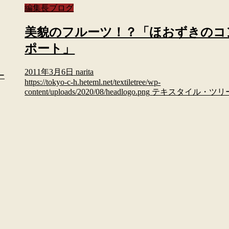
編集長ブログ
美貌のフルーツ！？「ほおずきのコ
ポート」
2011年3月6日
narita
ー
https://tokyo-c-h.heteml.net/textiletree/wp-
content/uploads/2020/08/headlogo.png
テキスタイル・ツリ