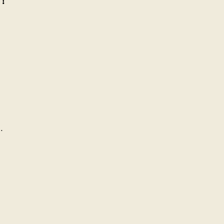
！
…
。