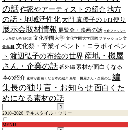
の話
作家やアーティストの紹介
地方
の話・地域活性化
大門 真優子の FIT便り
展示会取材情報
展覧会・映画の話
文化ファッショ
文化学園大学
文化学園大学国際ファッション文
ン大学院大学(BFGU)
文化祭・卒業イベント・コラボイベン
化学科
産地・機屋
渡辺弘子の布絵の世界
ト
さん・企業の話
素材が面白くなる
番外編
編
本の紹介
素材が面白くなる本の紹介 産地・機屋さん・企業の話
集長の独り言・お知らせ
面白くた
めになる素材の話
2010–2026 テキスタイル・ツリー
MENU