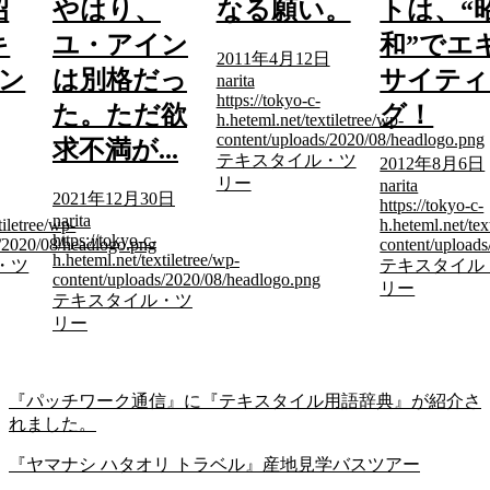
昭
やはり、
なる願い。
トは、“
キ
ユ・アイン
和”でエ
2011年4月12日
ン
は別格だっ
サイティ
narita
https://tokyo-c-
た。ただ欲
グ！
h.heteml.net/textiletree/wp-
content/uploads/2020/08/headlogo.png
求不満が...
テキスタイル・ツ
2012年8月6日
リー
narita
2021年12月30日
https://tokyo-c-
narita
tiletree/wp-
h.heteml.net/tex
https://tokyo-c-
s/2020/08/headlogo.png
content/upload
h.heteml.net/textiletree/wp-
・ツ
テキスタイル
content/uploads/2020/08/headlogo.png
リー
テキスタイル・ツ
リー
『パッチワーク通信』に『テキスタイル用語辞典』が紹介さ
れました。
『ヤマナシ ハタオリ トラベル』産地見学バスツアー