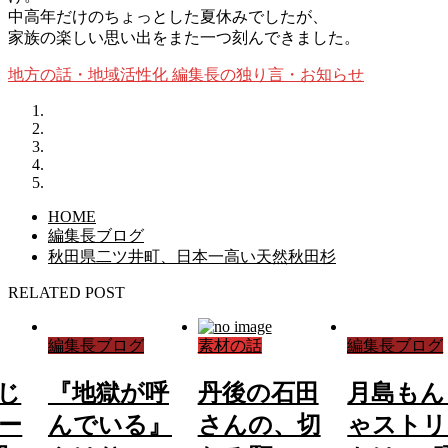
中高年だけのちょっとした夏休みでしたが、
家族の楽しい思い出をまた一つ刻んできました。
地方の話・地域活性化
編集長の独り言・お知らせ
HOME
編集長ブログ
秋田県二ツ井町、日本一高い天然秋田杉
RELATED POST
編集長ブログ
素材の話
編集長ブログ
じ
『地獄が呼
丹後の石田
月島もん
ー
んでいる』
さんの、切
ゃストリ