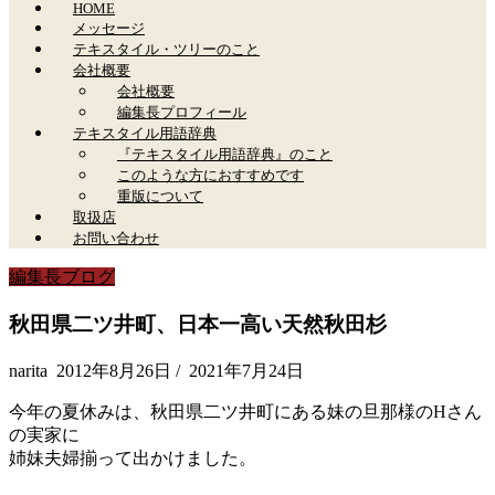
HOME
メッセージ
テキスタイル・ツリーのこと
会社概要
会社概要
編集長プロフィール
テキスタイル用語辞典
『テキスタイル用語辞典』のこと
このような方におすすめです
重版について
取扱店
お問い合わせ
編集長ブログ
秋田県二ツ井町、日本一高い天然秋田杉
narita
2012年8月26日
/
2021年7月24日
今年の夏休みは、秋田県二ツ井町にある妹の旦那様のHさん
の実家に
姉妹夫婦揃って出かけました。