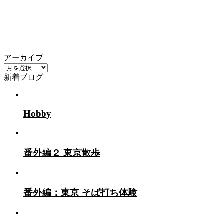
アーカイブ
ア
新着ブログ
ー
カ
イ
ブ
Hobby
番外編２ 東京散歩
番外編：東京 そば打ち体験