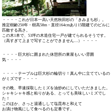
・・・・これが日本一高い天然秋田杉の「きみまち杉」。
推定樹齢250年・樹高58m・直径164cmあり15階建てのビルに
匹敵する高さ。
この木1本で、53坪の木造住宅一戸が建てられるそうです。
（高すぎて上まで写すことができません…）・・・・
・・・・巨大杉に囲まれた休憩所の東屋もいい雰囲
気・・・・
・・・・テーブルは巨大杉の輪切り！真ん中に立てているの
がミズです・・・・
その晩、早速採取したミズを油炒めにしていただきました。
シャキシャキ感と粘りがある、とっても美味しいミズでし
た！
このほか、さっと湯通しして塩昆布と和えて
お漬け物風にして食べるのも定番です。