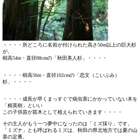
・・・・所どころに名前が付けられた高さ50m以上の巨大杉
が。
樹高54m・直径88cmの「秋田美人杉」・・・・
・・・・樹高56m・直径102cmの「恋文（こいぶみ）
杉」・・・・
・・・・成長が早くまっすぐで病虫害にかかっていない木を
「精英樹」といい
この子供苗が苗木として植えられていきます・・・・
その主人がもう一つ夢中になったのは「ミズ採り」です。
「ミズナ」とも呼ばれるミズは、秋田の県北地方では夏の山
菜の定番。