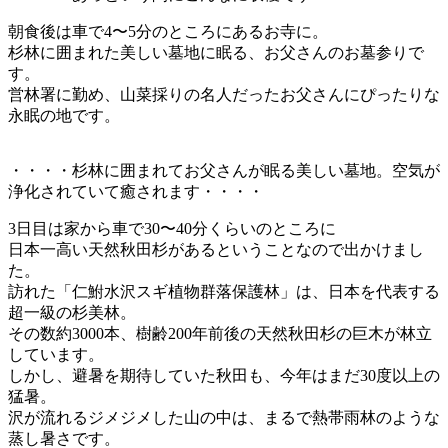
朝食後は車で4〜5分のところにあるお寺に。
杉林に囲まれた美しい墓地に眠る、お父さんのお墓参りで
す。
営林署に勤め、山菜採りの名人だったお父さんにぴったりな
永眠の地です。
・・・・杉林に囲まれてお父さんが眠る美しい墓地。空気が
浄化されていて癒されます・・・・
3日目は家から車で30〜40分くらいのところに
日本一高い天然秋田杉があるということなので出かけまし
た。
訪れた「仁鮒水沢スギ植物群落保護林」は、日本を代表する
超一級の杉美林。
その数約3000本、樹齢200年前後の天然秋田杉の巨木が林立
しています。
しかし、避暑を期待していた秋田も、今年はまだ30度以上の
猛暑。
沢が流れるジメジメした山の中は、まるで熱帯雨林のような
蒸し暑さです。