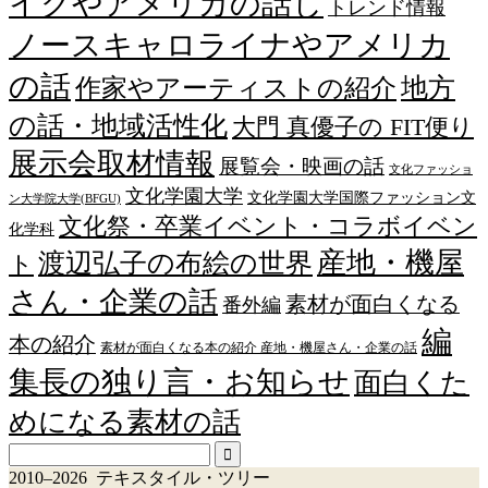
イクやアメリカの話し
トレンド情報
ノースキャロライナやアメリカ
の話
作家やアーティストの紹介
地方
の話・地域活性化
大門 真優子の FIT便り
展示会取材情報
展覧会・映画の話
文化ファッショ
文化学園大学
文化学園大学国際ファッション文
ン大学院大学(BFGU)
文化祭・卒業イベント・コラボイベン
化学科
産地・機屋
渡辺弘子の布絵の世界
ト
さん・企業の話
素材が面白くなる
番外編
編
本の紹介
素材が面白くなる本の紹介 産地・機屋さん・企業の話
集長の独り言・お知らせ
面白くた
めになる素材の話
2010–2026 テキスタイル・ツリー