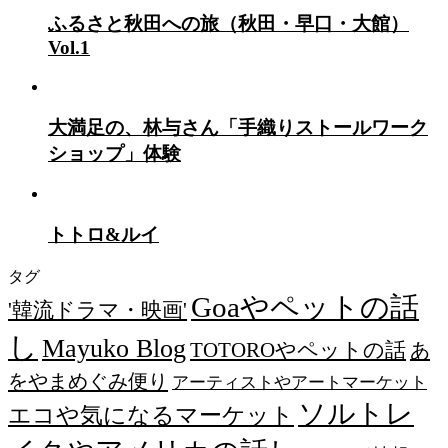
ふるさと秋田への旅（秋田・早口・大館）
Vol.1
大満足の、林与さん「手織りストールワーク
ショップ」体験
トトロ&ルイ
タグ
Goaやペットの話
'韓流ドラマ・映画'
し
Mayuko Blog
TOTOROやペットの話
あ
をやまめぐみ便り
アーティストやアートマーケット
ソルトレ
エコや気になるマーケット