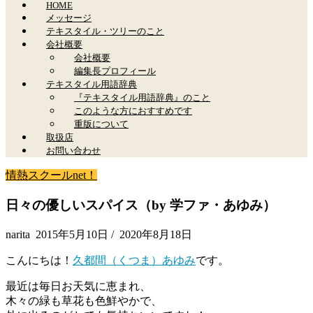
HOME
メッセージ
テキスタイル・ツリーのこと
会社概要
会社概要
編集長プロフィール
テキスタイル用語辞典
『テキスタイル用語辞典』のこと
このような方におすすめです
重版について
取扱店
お問い合わせ
情熱スクールnet！
日々の優しいスパイス（by 学ファ・あゆみ）
narita
2015年5月10日
/
2020年8月18日
こんにちは！
久都間（くつま）あゆみ
です。
最近は毎日お天気に恵まれ、
木々の緑も草花も色鮮やかで、