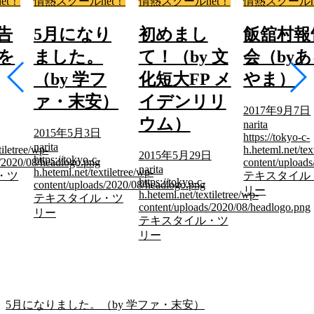
et！
情熱スクールnet！
情熱スクールnet！
情熱スクールn
告
5月になり
初めまし
飯舘村報
あを
ました。
て！（by 文
会（by
（by 学フ
化短大FP メ
やま）
ァ・末安）
イデンリリ
2017年9月7日
ウム）
narita
2015年5月3日
https://tokyo-c-
narita
tiletree/wp-
h.heteml.net/tex
2015年5月29日
https://tokyo-c-
s/2020/08/headlogo.png
content/upload
narita
h.heteml.net/textiletree/wp-
・ツ
テキスタイル
https://tokyo-c-
content/uploads/2020/08/headlogo.png
リー
h.heteml.net/textiletree/wp-
テキスタイル・ツ
content/uploads/2020/08/headlogo.png
リー
テキスタイル・ツ
リー
5月になりました。（by 学ファ・末安）