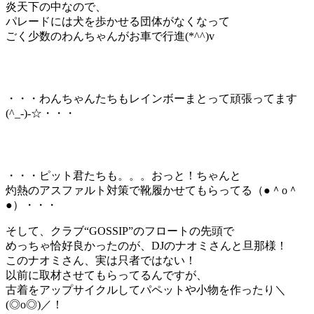
炎天下の中なので、
パレードには犬を歩かせる団体がなくなって
ごく少数のわんちゃんがお車で行進(*^^)v
・・・わんちゃんたちもレインボーまとって頑張ってます
(^_-)-☆・・・
・・・ピット君たちも。。。おっと！ちゃんと
灼熱のアスファルト対策で靴履かせてもらってる（●＾o＾
●）・・・
そして、クラブ“GOSSIP”のフロートの先頭で
めっちゃ恰好良かったのが、DJのナオミさんと旦那様！
このナオミさん、実は只者ではない！
以前に取材させてもらってるんですが、
古着をアップサイクルしてパペットや小物を作ったり＼
(◎o◎)／！