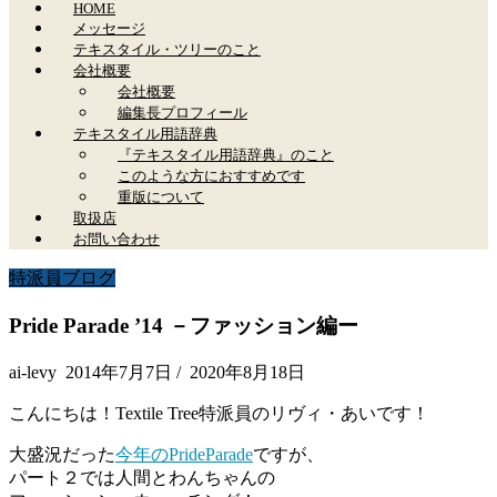
HOME
メッセージ
テキスタイル・ツリーのこと
会社概要
会社概要
編集長プロフィール
テキスタイル用語辞典
『テキスタイル用語辞典』のこと
このような方におすすめです
重版について
取扱店
お問い合わせ
特派員ブログ
Pride Parade ’14 －ファッション編ー
ai-levy
2014年7月7日
/
2020年8月18日
こんにちは！Textile Tree特派員のリヴィ・あいです！
大盛況だった
今年のPrideParade
ですが、
パート２では人間とわんちゃんの