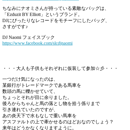
ちなみにナオミさんが持っている素敵なバッグは、
「Ezduzit BY Elliott」というブランド。
DJにぴったりなレコードをモチーフにしたバッグ、
さすがです♪
DJ Naomi フェイスブック
https://www.facebook.com/slcdjnaomi
・・・大人も子供もそれぞれに仮装して参加☆彡・・・
一つだけ気になったのは、
某銀行がトレードマークである馬車を
数頭の馬に轢かせていて、
ちょっとそれが目に余りました。
後ろからちゃんと馬の落とし物を拾う係りまで
引き連れていたのですが、
あの炎天下で水もなしで重い馬車を
アスファルトの上で牽かせるのはどおなのでしょう？
来年はどうかなくなりますように。