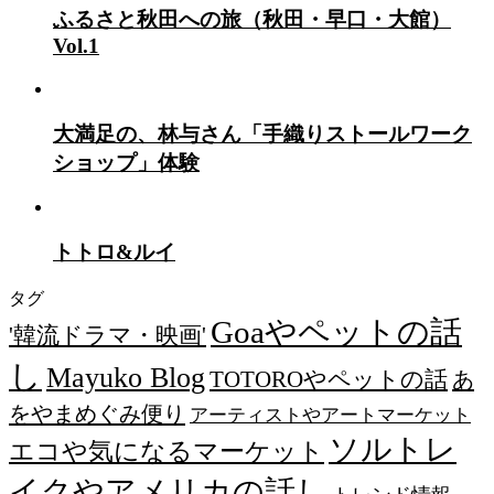
ふるさと秋田への旅（秋田・早口・大館）
Vol.1
大満足の、林与さん「手織りストールワーク
ショップ」体験
トトロ&ルイ
タグ
Goaやペットの話
'韓流ドラマ・映画'
し
Mayuko Blog
TOTOROやペットの話
あ
をやまめぐみ便り
アーティストやアートマーケット
ソルトレ
エコや気になるマーケット
イクやアメリカの話し