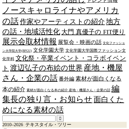
トレンド情報
ノースキャロライナやアメリカ
の話
作家やアーティストの紹介
地方
の話・地域活性化
大門 真優子の FIT便り
展示会取材情報
展覧会・映画の話
文化ファッショ
文化学園大学
文化学園大学国際ファッション文
ン大学院大学(BFGU)
文化祭・卒業イベント・コラボイベン
化学科
産地・機屋
渡辺弘子の布絵の世界
ト
さん・企業の話
素材が面白くなる
番外編
編
本の紹介
素材が面白くなる本の紹介 産地・機屋さん・企業の話
集長の独り言・お知らせ
面白くた
めになる素材の話
2010–2026 テキスタイル・ツリー