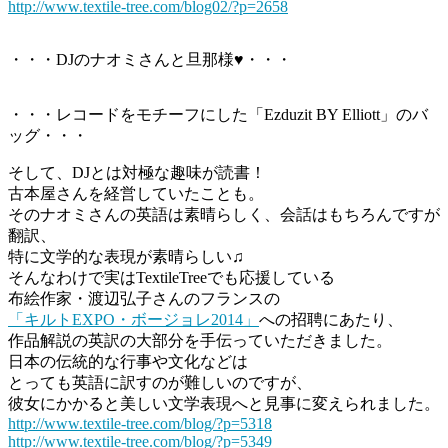
http://www.textile-tree.com/blog02/?p=2658
・・・DJのナオミさんと旦那様♥・・・
・・・レコードをモチーフにした「Ezduzit BY Elliott」のバ
ッグ・・・
そして、DJとは対極な趣味が読書！
古本屋さんを経営していたことも。
そのナオミさんの英語は素晴らしく、会話はもちろんですが
翻訳、
特に文学的な表現が素晴らしい♫
そんなわけで実はTextileTreeでも応援している
布絵作家・渡辺弘子さんのフランスの
「キルトEXPO・ボージョレ2014」
への招聘にあたり、
作品解説の英訳の大部分を手伝っていただきました。
日本の伝統的な行事や文化などは
とっても英語に訳すのが難しいのですが、
彼女にかかると美しい文学表現へと見事に変えられました。
http://www.textile-tree.com/blog/?p=5318
http://www.textile-tree.com/blog/?p=5349