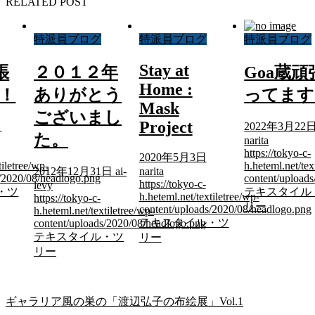
RELATED POST
特派員ブログ
特派員ブログ
特派員ブログ
Stay at
張
２０１２年
Goa蔵頑
Home :
！
ありがとう
ってます
Mask
ございまし
Project
日
2022年3月22
た。
narita
https://tokyo-c-
2020年5月3日
tiletree/wp-
h.heteml.net/tex
2012年12月31日
ai-
narita
s/2020/08/headlogo.png
content/upload
https://tokyo-c-
levy
・ツ
テキスタイル
h.heteml.net/textiletree/wp-
https://tokyo-c-
リー
content/uploads/2020/08/headlogo.png
h.heteml.net/textiletree/wp-
テキスタイル・ツ
content/uploads/2020/08/headlogo.png
テキスタイル・ツ
リー
リー
ギャラリア風の巣の「渡辺弘子の布絵展」Vol.1