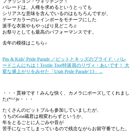
ファッション・ウォッチング！
パレードは、人権を求めるというとっても
シリアスな意味を含んでいるのはもちろんですが、
テーマカラーのレインボーをモチーフにした
派手な衣装やもやっぱり見どころ♫
お祭りとしても最高のパフォーマンスです。
去年の模様はこちら↓
Pits & Kids’ Pride Parade ／ピットとキッズのプライド・パレ
ード
こんにちは！Textile Tree特派員のリヴィ・あいです！ 大
変な盛上がりをみせた「Utah Pride Parade‘13」...
・・・貫禄です！みんな快く、カメラにポーズしてくれまし
た(*^^)v・・・
たくさんのピットブルも参加していましたが、
うちのGoa蔵君は相変わらずというか、
年をとるごとに人ごみや音が
苦手になってしまっているので残念ながらお留守番でした。