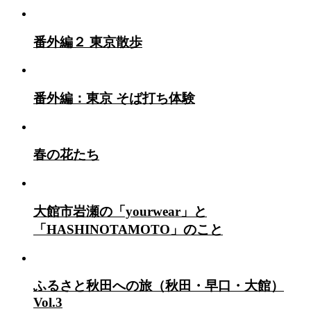
番外編２ 東京散歩
番外編：東京 そば打ち体験
春の花たち
大館市岩瀬の「yourwear」と
「HASHINOTAMOTO」のこと
ふるさと秋田への旅（秋田・早口・大館）
Vol.3