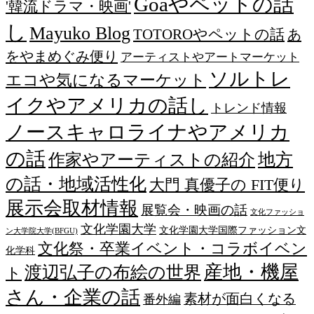
Goaやペットの話
'韓流ドラマ・映画'
し
Mayuko Blog
TOTOROやペットの話
あ
をやまめぐみ便り
アーティストやアートマーケット
ソルトレ
エコや気になるマーケット
イクやアメリカの話し
トレンド情報
ノースキャロライナやアメリカ
の話
作家やアーティストの紹介
地方
の話・地域活性化
大門 真優子の FIT便り
展示会取材情報
展覧会・映画の話
文化ファッショ
文化学園大学
文化学園大学国際ファッション文
ン大学院大学(BFGU)
文化祭・卒業イベント・コラボイベン
化学科
産地・機屋
渡辺弘子の布絵の世界
ト
さん・企業の話
素材が面白くなる
番外編