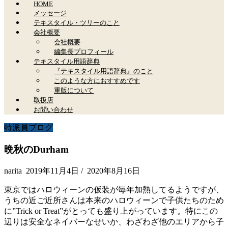
HOME
メッセージ
テキスタイル・ツリーのこと
会社概要
会社概要
編集長プロフィール
テキスタイル用語辞典
『テキスタイル用語辞典』のこと
このような方におすすめです
重版について
取扱店
お問い合わせ
特派員ブログ
晩秋のDurham
narita
2019年11月4日
/
2020年8月16日
東京ではハロウィーンの仮装が毎年加熱してるようですが、
うちの近ご近所さんは本来のハロウィーンで子供たちのため
に”Trick or Treat”がとっても盛り上がっています。特にこの
辺りは安全なネイバーなせいか、わざわざ他のエリアから子