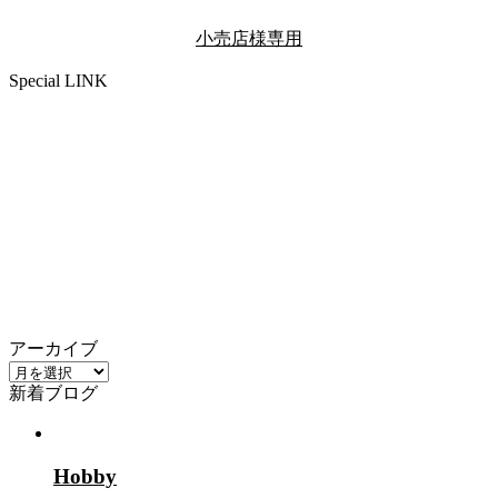
小売店様専用
Special LINK
アーカイブ
ア
新着ブログ
ー
カ
イ
ブ
Hobby