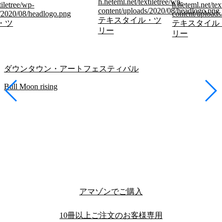
h.heteml.net/textiletree/wp-
tiletree/wp-
h.heteml.net/tex
content/uploads/2020/08/headlogo.png
s/2020/08/headlogo.png
content/upload
テキスタイル・ツ
・ツ
テキスタイル
リー
リー
ダウンタウン・アートフェスティバル
Bull Moon rising
アマゾンでご購入
10冊以上ご注文のお客様専用