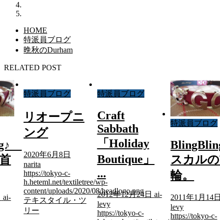
HOME
特派員ブログ
晩秋のDurham
RELATED POST
特派員ブログ
特派員ブログ
Craft
リオープニ
特派員ブログ
Sabbath
ング
「Holiday
ing♪
BlingBl
2020年6月8日
Boutique」
首
スカルの
narita
...
輪。
https://tokyo-c-
h.heteml.net/textiletree/wp-
content/uploads/2020/08/headlogo.png
2012年12月24日
ai-
日
ai-
2011年1月14
テキスタイル・ツ
levy
levy
リー
https://tokyo-c-
https://tokyo-c-