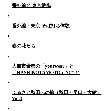
番外編２ 東京散歩
番外編：東京 そば打ち体験
春の花たち
大館市岩瀬の「yourwear」と
「HASHINOTAMOTO」のこと
ふるさと秋田への旅（秋田・早口・大館）
Vol.3