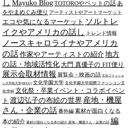
し
Mayuko Blog
TOTOROやペットの話
あ
をやまめぐみ便り
アーティストやアートマーケット
ソルトレ
エコや気になるマーケット
イクやアメリカの話し
トレンド情報
ノースキャロライナやアメリカ
の話
作家やアーティストの紹介
地方
の話・地域活性化
大門 真優子の FIT便り
展示会取材情報
展覧会・映画の話
文化ファッショ
文化学園大学
文化学園大学国際ファッション文
ン大学院大学(BFGU)
文化祭・卒業イベント・コラボイベン
化学科
産地・機屋
渡辺弘子の布絵の世界
ト
さん・企業の話
素材が面白くなる
番外編
編
本の紹介
素材が面白くなる本の紹介 産地・機屋さん・企業の話