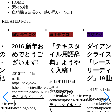
HOME
素材の話
島精機支店長の、熱い思い！Vol.1
RELATED POST
編集長ブログ
編集長ブログ
素材の話
・
2016 新年お
『テキスタ
ダイアン
の
めでとうご
イル用語辞
クライス
・
ざいます!
典』ようや
「レース
ン
く入稿！
リーディ
2016年1月1日
紀
グ」19
narita
2012年1月17日
https://tokyo-c-
narita
h.heteml.net/textiletree/wp-
2011年9月3日
https://tokyo-c-
content/uploads/2020/08/headlogo.png
narita
h.heteml.net/textiletree/wp-
テキスタイル・ツ
https://tokyo-c-
content/uploads/2020/08/headlogo.png
リー
tiletree/wp-
h.heteml.net/tex
テキスタイル・ツ
s/2020/08/headlogo.png
content/upload
リー