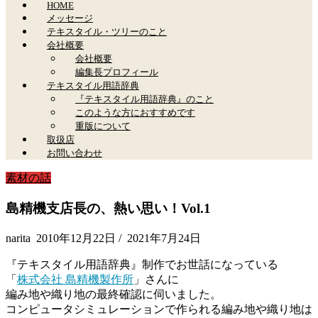
HOME
メッセージ
テキスタイル・ツリーのこと
会社概要
会社概要
編集長プロフィール
テキスタイル用語辞典
『テキスタイル用語辞典』のこと
このような方におすすめです
重版について
取扱店
お問い合わせ
素材の話
島精機支店長の、熱い思い！Vol.1
narita
2010年12月22日
/
2021年7月24日
『テキスタイル用語辞典』制作でお世話になっている
「
株式会社 島精機製作所
」さんに
編み地や織り地の最終確認に伺いました。
コンピュータシミュレーションで作られる編み地や織り地は