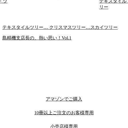
・ツ
テキスタイル
リー
テキスタイルツリー… クリスマスツリー…スカイツリー
島精機支店長の、熱い思い！Vol.1
アマゾンでご購入
10冊以上ご注文のお客様専用
小売店様専用