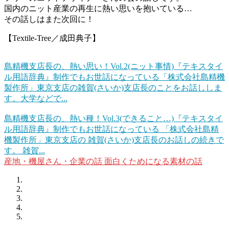
国内のニット産業の再生に熱い思いを抱いている…
その話しはまた次回に！
【Textile-Tree／成田典子】
島精機支店長の、熱い思い！Vol.2(ニット事情)
『テキスタイ
ル用語辞典』制作でもお世話になっている「株式会社島精機
製作所」東京支店の雑賀(さいか)支店長のことをお話ししま
す。大学などで...
島精機支店長の、熱い種！Vol.3(できること…)
『テキスタイ
ル用語辞典』制作でもお世話になっている 「株式会社島精
機製作所」東京支店の 雑賀(さいか)支店長のお話しの続きで
す。 雑賀...
産地・機屋さん・企業の話
面白くためになる素材の話