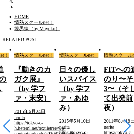
HOME
情熱スクールnet！
境界線（by Mayuko）
RELATED POST
et！
情熱スクールnet！
情熱スクールnet！
情熱スクールn
道
『動きのカ
日々の優し
FITへの
の
ガク展』
いスパイス
のり〜そ
し
（by 学フ
（by 学フ
3〜（そ
ァ・末安）
ァ・あゆ
て出発前
み）
夜）
2015年6月24日
narita
日
2015年5月10日
2011年8月18
https://tokyo-c-
narita
narita
h.heteml.net/textiletree/wp-
https://tokyo-c-
https://tokyo-c-
content/uploads/2020/08/headlogo.png