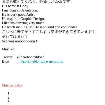
英語も教えてくれる、心優しいCodyです！
His name is Cody.
I met him at Orientation.
He is very good Artist.
He major in Graphic Design.
I like his drawing very much!
He teach me English. He is so kind and cool dude!
こちらに来てからすこしずつ友達ができてきています！
それではまた！
See you sooooooooon !
Mayuko.
Twitter @dearhoneyblond
Blog
http://ameblo.jp/me-myworld/
Mayuko Blog