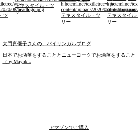
tiletree/wp-
h.heteml.net/textiletree/wp-
h.heteml.net/tex
テキスタイル・ツ
s/2020/08/headlogo.png
content/uploads/2020/08/headlogo.png
content/upload
リー
・ツ
テキスタイル・ツ
テキスタイル
リー
リー
大門真優子さんの、バイリンガルブログ
日本でお洒落をすることとニューヨークでお洒落をすること
（by Mayuk...
アマゾンでご購入