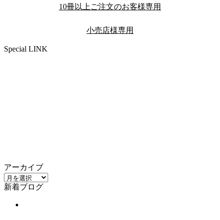
10冊以上ご注文のお客様専用
小売店様専用
Special LINK
アーカイブ
ア
新着ブログ
ー
カ
イ
ブ