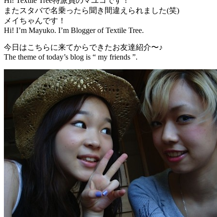
Hi! Textile Tree特派員のマユコです！
またスタバで名乗ったら聞き間違えられました(笑)
メイちゃんです！
Hi! I’m Mayuko. I’m Blogger of Textile Tree.
今日はこちらに来てからできたお友達紹介〜♪
The theme of today’s blog is “ my friends ”.