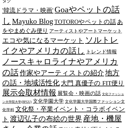
タグ
Goaやペットの話
'韓流ドラマ・映画'
し
Mayuko Blog
TOTOROやペットの話
あ
をやまめぐみ便り
アーティストやアートマーケット
ソルトレ
エコや気になるマーケット
イクやアメリカの話し
トレンド情報
ノースキャロライナやアメリカ
の話
作家やアーティストの紹介
地方
の話・地域活性化
大門 真優子の FIT便り
展示会取材情報
展覧会・映画の話
文化ファッショ
文化学園大学
文化学園大学国際ファッション文
ン大学院大学(BFGU)
文化祭・卒業イベント・コラボイベン
化学科
産地・機屋
渡辺弘子の布絵の世界
ト