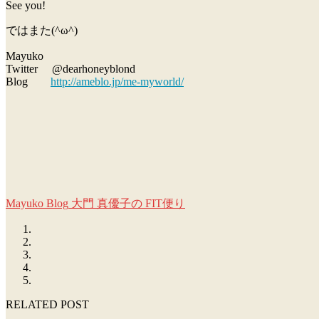
See you!
ではまた(^ω^)
Mayuko
Twitter @dearhoneyblond
Blog
http://ameblo.jp/me-myworld/
Mayuko Blog
大門 真優子の FIT便り
RELATED POST