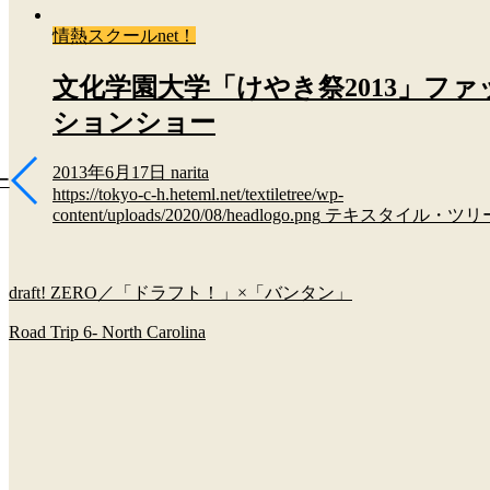
情熱スクールnet！
文化学園大学「けやき祭2013」ファ
ションショー
2013年6月17日
narita
ー
https://tokyo-c-h.heteml.net/textiletree/wp-
content/uploads/2020/08/headlogo.png
テキスタイル・ツリ
draft! ZERO／「ドラフト！」×「バンタン」
Road Trip 6- North Carolina