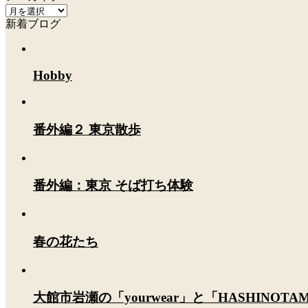
ア
新着ブログ
ー
カ
イ
ブ
Hobby
番外編２ 東京散歩
番外編：東京 そば打ち体験
春の花たち
大館市岩瀬の「yourwear」と「HASHINOT