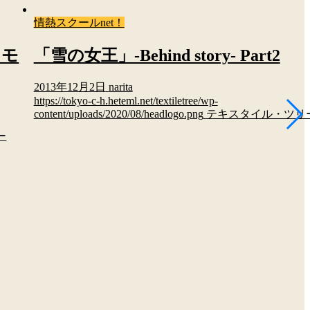
情熱スクールnet！
スモ
「雪の女王」-Behind story- Part2
2013年12月2日
narita
https://tokyo-c-h.heteml.net/textiletree/wp-
content/uploads/2020/08/headlogo.png
テキスタイル・ツリ
ー