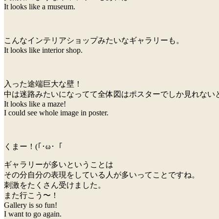
It looks like a museum.
こんなインテリアショップみたいなギャラリーも。
It looks like interior shop.
入った途端巨大な壁！
中は迷路みたいになってて全体図はポスターでしか見れない
It looks like a maze!
I could see whole image in poster.
くまー！(｢･ω･「
ギャラリーが多いということは
その分自分の表現をしている人が多いってことですね。
刺激をたくさん受けました。
また行こう〜！
Gallery is so fun!
I want to go again.