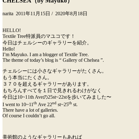
CHELSEA（by Mayuko）
narita
2011年11月15日
/
2020年8月18日
HELLO!
Textile Tree特派員のマユコです！
今日はチェルシーのギャラリーを紹介。
Hello!
I’m Mayuko. I am a blogger of Textile Tree.
The theme of today’s blog is “ Gallery of Chelsea ”.
チェルシーには小さなギャラリーがたくさん。
もう本当にたくさん。
３７０を超えるギャラリーがあります。
もちろんすべてを１日で見きれるわけがなく
今日は10~11th Aveの25st~22stを歩いてみました〜
th
nd
th
I went to 10~11
Ave 22
st~25
st.
There have a lot of galleries.
Of course I couldn’t go all.
美術館のようなギャラリーもあれば