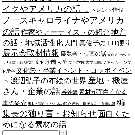
イクやアメリカの話し
トレンド情報
ノースキャロライナやアメリカ
の話
作家やアーティストの紹介
地方
の話・地域活性化
大門 真優子の FIT便り
展示会取材情報
展覧会・映画の話
文化ファッショ
文化学園大学
文化学園大学国際ファッション文
ン大学院大学(BFGU)
文化祭・卒業イベント・コラボイベン
化学科
産地・機屋
渡辺弘子の布絵の世界
ト
さん・企業の話
素材が面白くなる
番外編
編
本の紹介
素材が面白くなる本の紹介 産地・機屋さん・企業の話
集長の独り言・お知らせ
面白くた
めになる素材の話