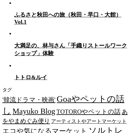
ふるさと秋田への旅（秋田・早口・大館）
Vol.1
大満足の、林与さん「手織りストールワーク
ショップ」体験
トトロ&ルイ
タグ
Goaやペットの話
'韓流ドラマ・映画'
し
Mayuko Blog
TOTOROやペットの話
あ
をやまめぐみ便り
アーティストやアートマーケット
ソルトレ
エコや気になるマーケット