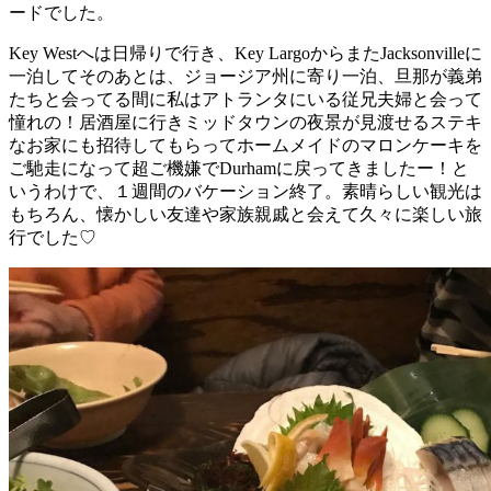
ードでした。
Key Westへは日帰りで行き、Key LargoからまたJacksonvilleに
一泊してそのあとは、ジョージア州に寄り一泊、旦那が義弟
たちと会ってる間に私はアトランタにいる従兄夫婦と会って
憧れの！居酒屋に行きミッドタウンの夜景が見渡せるステキ
なお家にも招待してもらってホームメイドのマロンケーキを
ご馳走になって超ご機嫌でDurhamに戻ってきましたー！と
いうわけで、１週間のバケーション終了。素晴らしい観光は
もちろん、懐かしい友達や家族親戚と会えて久々に楽しい旅
行でした♡