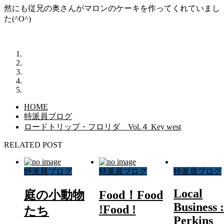
然にも従兄の奥さんがマロンのケーキを作ってくれていまし
た(^O^)
HOME
特派員ブログ
ロードトリップ・フロリダ Vol.４ Key west
RELATED POST
特派員ブログ
特派員ブログ
特派員ブログ
Local
庭の小動物
Food！Food
Business 
!Food !
たち
Perkins