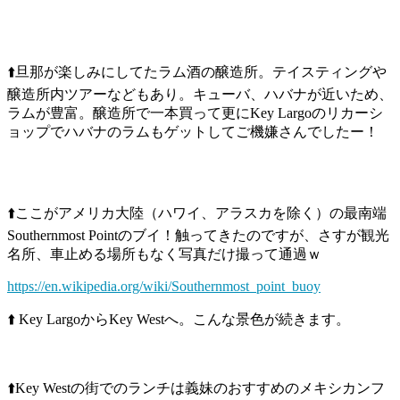
⬆️旦那が楽しみにしてたラム酒の醸造所。テイスティングや
醸造所内ツアーなどもあり。キューバ、ハバナが近いため、
ラムが豊富。醸造所で一本買って更にKey Largoのリカーシ
ョップでハバナのラムもゲットしてご機嫌さんでしたー！
⬆️ここがアメリカ大陸（ハワイ、アラスカを除く）の最南端
Southernmost Pointのブイ！触ってきたのですが、さすが観光
名所、車止める場所もなく写真だけ撮って通過ｗ
https://en.wikipedia.org/wiki/Southernmost_point_buoy
⬆️ Key LargoからKey Westへ。こんな景色が続きます。
⬆️Key Westの街でのランチは義妹のおすすめのメキシカンフ