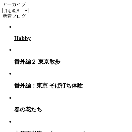
アーカイブ
ア
新着ブログ
ー
カ
イ
ブ
Hobby
番外編２ 東京散歩
番外編：東京 そば打ち体験
春の花たち