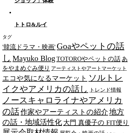
ショップ」体験
トトロ&ルイ
タグ
Goaやペットの話
'韓流ドラマ・映画'
し
Mayuko Blog
TOTOROやペットの話
あ
をやまめぐみ便り
アーティストやアートマーケット
ソルトレ
エコや気になるマーケット
イクやアメリカの話し
トレンド情報
ノースキャロライナやアメリカ
の話
作家やアーティストの紹介
地方
の話・地域活性化
大門 真優子の FIT便り
展示会取材情報