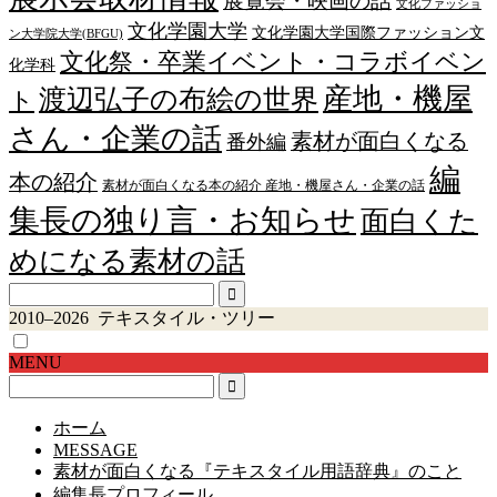
展覧会・映画の話
文化ファッショ
文化学園大学
文化学園大学国際ファッション文
ン大学院大学(BFGU)
文化祭・卒業イベント・コラボイベン
化学科
産地・機屋
渡辺弘子の布絵の世界
ト
さん・企業の話
素材が面白くなる
番外編
編
本の紹介
素材が面白くなる本の紹介 産地・機屋さん・企業の話
集長の独り言・お知らせ
面白くた
めになる素材の話
2010–2026 テキスタイル・ツリー
MENU
ホーム
MESSAGE
素材が面白くなる『テキスタイル用語辞典』のこと
編集長プロフィール