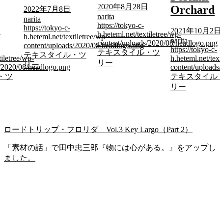
2020年8月28日
Orchard
2022年7月8日
narita
narita
https://tokyo-c-
https://tokyo-c-
日
2021年10月2
h.heteml.net/textiletree/wp-
h.heteml.net/textiletree/wp-
narita
content/uploads/2020/08/headlogo.png
content/uploads/2020/08/headlogo.png
https://tokyo-c-
テキスタイル・ツ
テキスタイル・ツ
tiletree/wp-
h.heteml.net/tex
リー
リー
s/2020/08/headlogo.png
content/upload
・ツ
テキスタイル
リー
ロードトリップ・フロリダ Vol.3 Key Largo（Part 2）
「素材の話」で田中忠三郎『物には心がある。』をアップし
ました。