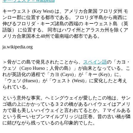
キーウェスト – Wikipedia
キーウェスト (Key West) は、アメリカ合衆国 フロリダ州 モ
ンロー郡に位置する都市である。 フロリダ半島から南西に
伸びるフロリダ・キーズ諸島の西端の キーウェスト島 （英
語版） に位置する。 同市はハワイ州とアラスカ州を除くア
メリカ合衆国本土48州で最南端の都市である。
ja.wikipedia.org
＞骨がこの島で発見されたことから、
スペイン語
の「カヨ・
ウェソ（Cayo Hueso；人骨の島）」が由来となっている。こ
れが英語化の過程で「カヨ (Cayo)」が「キー (Key)」に、
「ウェソ (Hueso)」が「ウェスト (West)」に変化したと考え
られている。
という意外な事実。ヘミングウェイが愛したこの地は、サン
ゴ礁の上にかかっている３２の橋があるハイウェイはアメリ
カで最も美しいハイウェイと言われてるとか。７マイルある
という長ーいセブンマイルブリッジは圧巻。昔の古い橋が隣
に錆びながら残っているのも印象的でした。