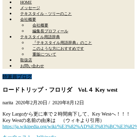
HOME
メッセージ
テキスタイル・ツリーのこと
会社概要
会社概要
編集長プロフィール
テキスタイル用語辞典
『テキスタイル用語辞典』のこと
このような方におすすめです
重版について
取扱店
お問い合わせ
特派員ブログ
ロードトリップ・フロリダ Vol.４ Key west
narita
2020年2月20日
/
2020年8月12日
Key Largoから更に車で２時間南下して、Key Westへ！！！
Key Westの名前の由来は （ウィキより引用）
https://ja.wikipedia.org/wiki/%E3%82%AD%E3%83%BC%E