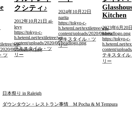
se
Glasshou
クシティ♪
2024年10月22日
Kitchen
narita
2012年10月21日
ai-
https://tokyo-c-
levy
日
2023年6月20
h.heteml.net/textiletree/wp-
https://tokyo-c-
content/uploads/2020/08/headlogo.png
narita
h.heteml.net/textiletree/wp-
https://tokyo-c-
テキスタイル・ツ
content/uploads/2020/08/headlogo.png
tiletree/wp-
h.heteml.net/tex
リー
テキスタイル・ツ
s/2020/08/headlogo.png
content/upload
リー
・ツ
テキスタイル
リー
日本祭り in Raleigh
ダウンタウン・レストラン事情 M Pocha & M Tempura