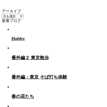
アーカイブ
ア
新着ブログ
ー
カ
イ
ブ
Hobby
番外編２ 東京散歩
番外編：東京 そば打ち体験
春の花たち