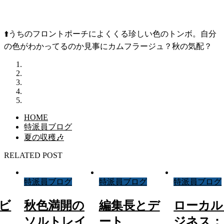
⬆️うちのフロントポーチによくくる珍しい色のトンボ。自分
の色がわかってるのか見事にカムフラージュ？秋の気配？
HOME
特派員ブログ
夏の収穫🎶
RELATED POST
特派員ブログ
特派員ブログ
特派員ブログ
ビ
秋色満開の
編集長とデ
ローカル
ソルトレイ
ート
ジネス：