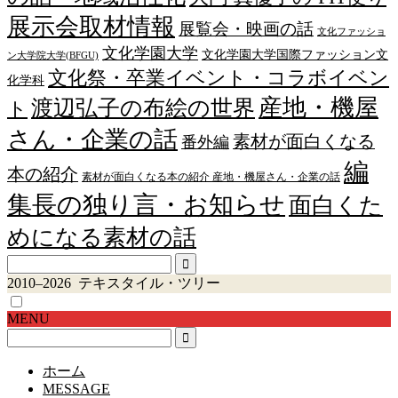
展示会取材情報
展覧会・映画の話
文化ファッショ
文化学園大学
文化学園大学国際ファッション文
ン大学院大学(BFGU)
文化祭・卒業イベント・コラボイベン
化学科
産地・機屋
渡辺弘子の布絵の世界
ト
さん・企業の話
素材が面白くなる
番外編
編
本の紹介
素材が面白くなる本の紹介 産地・機屋さん・企業の話
集長の独り言・お知らせ
面白くた
めになる素材の話
2010–2026 テキスタイル・ツリー
MENU
ホーム
MESSAGE