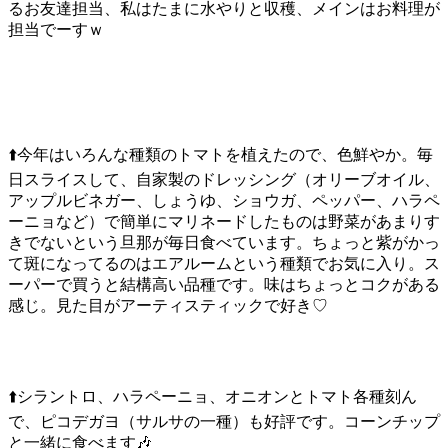
るお友達担当、私はたまに水やりと収穫、メインはお料理が
担当でーすｗ
⬆️今年はいろんな種類のトマトを植えたので、色鮮やか。毎
日スライスして、自家製のドレッシング（オリーブオイル、
アップルビネガー、しょうゆ、ショウガ、ペッパー、ハラペ
ーニョなど）で簡単にマリネードしたものは野菜があまりす
きでないという旦那が毎日食べています。ちょっと紫がかっ
て斑になってるのはエアルームという種類でお気に入り。ス
ーパーで買うと結構高い品種です。味はちょっとコクがある
感じ。見た目がアーティスティックで好き♡
⬆️シラントロ、ハラペーニョ、オニオンとトマト各種刻ん
で、ピコデガヨ（サルサの一種）も好評です。コーンチップ
と一緒に食べます🎶