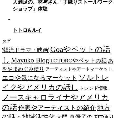
大満足の、林与さん「手織りストールワーク
ショップ」体験
トトロ&ルイ
タグ
Goaやペットの話
'韓流ドラマ・映画'
し
Mayuko Blog
TOTOROやペットの話
あ
をやまめぐみ便り
アーティストやアートマーケット
ソルトレ
エコや気になるマーケット
イクやアメリカの話し
トレンド情報
ノースキャロライナやアメリカ
の話
作家やアーティストの紹介
地方
の話・地域活性化
大門 真優子の FIT便り