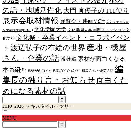
の話・地域活性化
大門 真優子の FIT便り
展示会取材情報
展覧会・映画の話
文化ファッショ
文化学園大学
文化学園大学国際ファッション文
ン大学院大学(BFGU)
文化祭・卒業イベント・コラボイベン
化学科
産地・機屋
渡辺弘子の布絵の世界
ト
さん・企業の話
素材が面白くなる
番外編
編
本の紹介
素材が面白くなる本の紹介 産地・機屋さん・企業の話
集長の独り言・お知らせ
面白くた
めになる素材の話
2010–2026 テキスタイル・ツリー
MENU