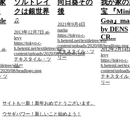
家
ソルトレイ
向日葵その
我が家の
i
クは銀世界
後
宝 『Min
♫
de
Goa』ma
2021年9月4日
by DENS
narita
2013年12月7日
ai-
https://tokyo-c-
CR...
levy
h.heteml.net/textiletree/wp-
https://tokyo-c-
content/uploads/2020/08/headlogo.png
h.heteml.net/textiletree/wp-
日
ai-
2012年2月14
テキスタイル・ツ
content/uploads/2020/08/headlogo.png
levy
リー
テキスタイル・ツ
https://tokyo-c-
リー
tiletree/wp-
h.heteml.net/tex
s/2020/08/headlogo.png
content/upload
・ツ
テキスタイル
リー
サイトも一新！新年おめでとうございます。
ウサギパワー！新しいこと始めよう！