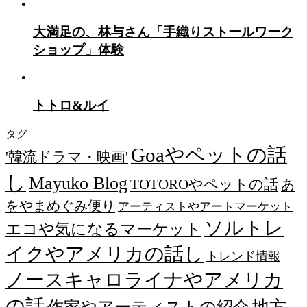
大満足の、林与さん「手織りストールワーク
ショップ」体験
トトロ&ルイ
タグ
Goaやペットの話
'韓流ドラマ・映画'
し
Mayuko Blog
TOTOROやペットの話
あ
をやまめぐみ便り
アーティストやアートマーケット
ソルトレ
エコや気になるマーケット
イクやアメリカの話し
トレンド情報
ノースキャロライナやアメリカ
の話
作家やアーティストの紹介
地方