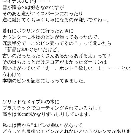
マイナス8℃です・・・
雪が降るのは好きなのですが
そのあと道がアイスバーンになったり
逆に融けてぐちゃぐちゃになるのが嫌いですね～。
暮れにボウリングに行ったときに
カウンターに本物のピンが飾ってあったので、
冗談半分で「このピン売ってるの？」って聞いたら
「新品は$20ぐらいだけど、
古いのだったらたくさんあるからあげるよ」って！
その日ちょっとだけスコアがよかったダーリンは
舞い上がっていて「えー、ホント？欲しい！！」・・・とい
うわけで
本物のピンを記念にもらってきました。
ソリッドなメイプルの木に
プラスチックでコーティングされているらしく
高さは40cm弱かなりずっしりしています。
私には昔から”１ピンの呪い”があって
どうしても最後の１ピンがとれないというジレンマがありま