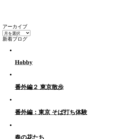
アーカイブ
ア
新着ブログ
ー
カ
イ
ブ
Hobby
番外編２ 東京散歩
番外編：東京 そば打ち体験
春の花たち