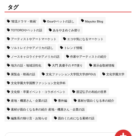
タグ
'韓流ドラマ・映画'
Goaやペットの話し
Mayuko Blog
TOTOROやペットの話
あをやまめぐみ便り
ホーム
アーティストやアートマーケット
エコや気になるマーケット
ソルトレイクやアメリカの話し
トレンド情報
MESSAGE
ノースキャロライナやアメリカの話
作家やアーティストの紹介
地方の話・地域活性化
大門 真優子の FIT便り
展示会取材情報
素材が面白くなる『テキ
展覧会・映画の話
文化ファッション大学院大学(BFGU)
文化学園大学
スタイル用語辞典』のこ
文化学園大学国際ファッション文化学科
と
文化祭・卒業イベント・コラボイベント
渡辺弘子の布絵の世界
産地・機屋さん・企業の話
番外編
素材が面白くなる本の紹介
編集長プロフィール
素材が面白くなる本の紹介 産地・機屋さん・企業の話
編集長の独り言・お知らせ
面白くためになる素材の話