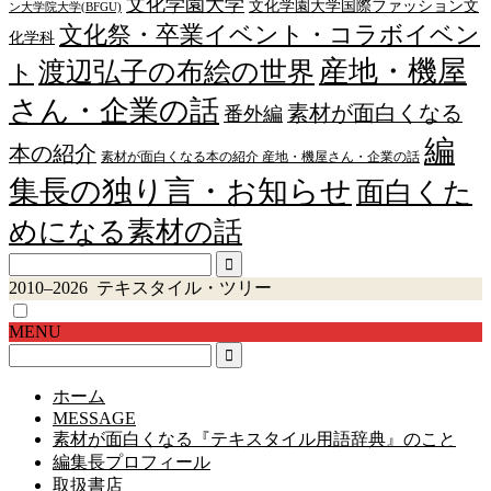
文化学園大学
文化学園大学国際ファッション文
ン大学院大学(BFGU)
文化祭・卒業イベント・コラボイベン
化学科
産地・機屋
渡辺弘子の布絵の世界
ト
さん・企業の話
素材が面白くなる
番外編
編
本の紹介
素材が面白くなる本の紹介 産地・機屋さん・企業の話
集長の独り言・お知らせ
面白くた
めになる素材の話
2010–2026 テキスタイル・ツリー
MENU
ホーム
MESSAGE
素材が面白くなる『テキスタイル用語辞典』のこと
編集長プロフィール
取扱書店