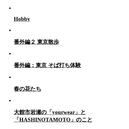
カ
イ
ブ
Hobby
番外編２ 東京散歩
番外編：東京 そば打ち体験
春の花たち
大館市岩瀬の「yourwear」と
「HASHINOTAMOTO」のこと