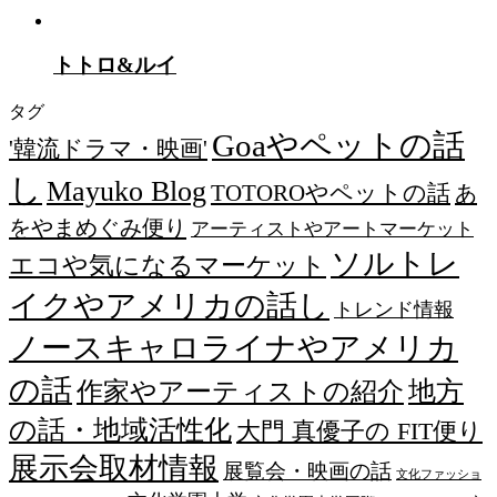
トトロ&ルイ
タグ
Goaやペットの話
'韓流ドラマ・映画'
し
Mayuko Blog
TOTOROやペットの話
あ
をやまめぐみ便り
アーティストやアートマーケット
ソルトレ
エコや気になるマーケット
イクやアメリカの話し
トレンド情報
ノースキャロライナやアメリカ
の話
作家やアーティストの紹介
地方
の話・地域活性化
大門 真優子の FIT便り
展示会取材情報
展覧会・映画の話
文化ファッショ