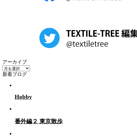
アーカイブ
ア
新着ブログ
ー
カ
イ
ブ
Hobby
番外編２ 東京散歩