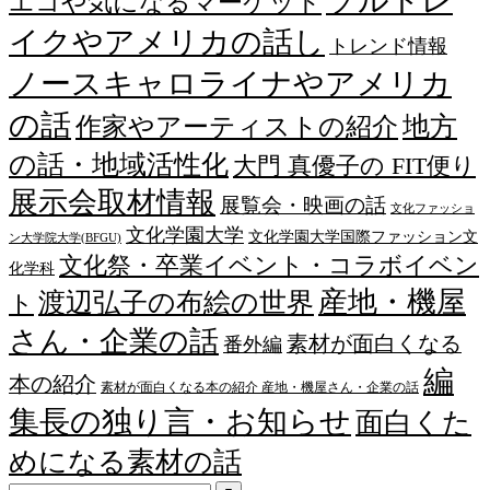
ソルトレ
エコや気になるマーケット
イクやアメリカの話し
トレンド情報
ノースキャロライナやアメリカ
の話
作家やアーティストの紹介
地方
の話・地域活性化
大門 真優子の FIT便り
展示会取材情報
展覧会・映画の話
文化ファッショ
文化学園大学
文化学園大学国際ファッション文
ン大学院大学(BFGU)
文化祭・卒業イベント・コラボイベン
化学科
産地・機屋
渡辺弘子の布絵の世界
ト
さん・企業の話
素材が面白くなる
番外編
編
本の紹介
素材が面白くなる本の紹介 産地・機屋さん・企業の話
集長の独り言・お知らせ
面白くた
めになる素材の話