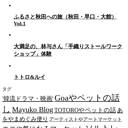
ふるさと秋田への旅（秋田・早口・大館）
Vol.1
大満足の、林与さん「手織りストールワーク
ショップ」体験
トトロ&ルイ
タグ
Goaやペットの話
'韓流ドラマ・映画'
し
Mayuko Blog
TOTOROやペットの話
あ
をやまめぐみ便り
アーティストやアートマーケット