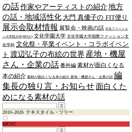
の話
作家やアーティストの紹介
地方
の話・地域活性化
大門 真優子の FIT便り
展示会取材情報
展覧会・映画の話
文化ファッショ
文化学園大学
文化学園大学国際ファッション文
ン大学院大学(BFGU)
文化祭・卒業イベント・コラボイベン
化学科
産地・機屋
渡辺弘子の布絵の世界
ト
さん・企業の話
素材が面白くなる
番外編
編
本の紹介
素材が面白くなる本の紹介 産地・機屋さん・企業の話
集長の独り言・お知らせ
面白くた
めになる素材の話
2010–2026 テキスタイル・ツリー
MENU