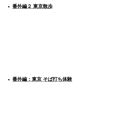
番外編２ 東京散歩
番外編：東京 そば打ち体験